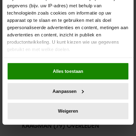
gegevens (bijv. uw IP-adres) met behulp van
technologieën zoals cookies om informatie op uw
apparaat op te slaan en te gebruiken met als doel
gepersonaliseerde advertenties en content, metingen aan
Meer van Redactie
advertenties en content, inzicht in publiek en
productontwikkeling. U kunt kiezen wie uw gegevens
gebruikt en met welke doelen.
Als u het toestaat, willen we ook graag:
Alles toestaan
Informatie verzamelen over uw geografische
locatie, die tot een paar meter nauwkeurig kan zijn
Uw apparaat identificeren door het actief te
Aanpassen
scannen op specifieke eigenschappen (fingerprinting)
Lees meer over hoe uw persoonlijke gegevens worden
verwerkt en stel uw voorkeuren in het
detailgedeelte
in.
Weigeren
06/08/2026
U kunt uw toestemming op elk moment wijzigen of
EARTH & FIRE-ZANGERES JERNEY
intrekken in de Cookieverklaring.
KAAGMAN (79) OVERLEDEN