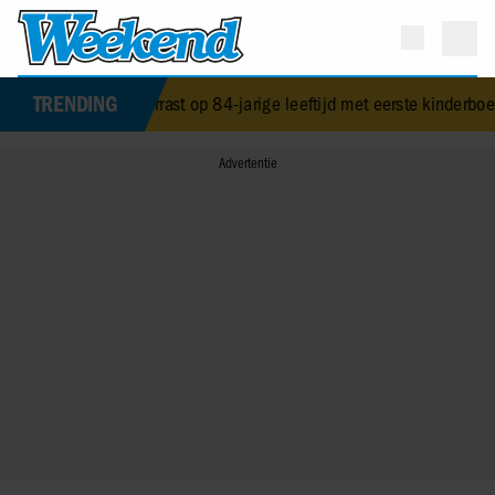
TRENDING
verrast op 84-jarige leeftijd met eerste kinderboek
•
NPO-manager Me