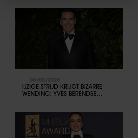
We gebruiken cookies om content en advertenties te
personaliseren, om functies voor social media te bieden
en om ons websiteverkeer te analyseren. Ook delen we
informatie over uw gebruik van onze site met onze
partners voor social media, adverteren en analyse. Deze
partners kunnen deze gegevens combineren met andere
informatie die u aan ze heeft verstrekt of die ze hebben
verzameld op basis van uw gebruik van hun services. U
gaat akkoord met onze cookies als u onze website blijft
gebruiken.
06/08/2026
IJZIGE STRIJD KRIJGT BIZARRE
WENDING: YVES BERENDSE
BELANDT TÓCH MET VALENTIJN
DRIESSEN IN HET VLIEGTUIG