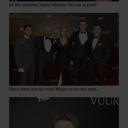
De film ontroerde Sophie Hilbrand: ’Het was zo goed!’
Marco Kroon met zijn vrouw Mirjam en hun drie zoons.