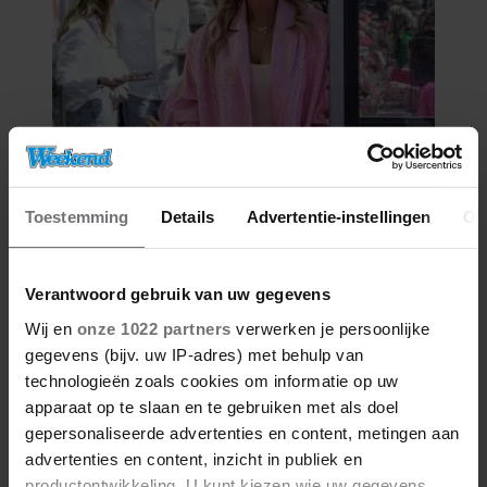
08/08/2026
DE VAKANTIEBESTEMMING VAN…
Toestemming
Details
Advertentie-instellingen
Ov
NICOLETTE VAN DAM
Verantwoord gebruik van uw gegevens
Wij en
onze 1022 partners
verwerken je persoonlijke
gegevens (bijv. uw IP-adres) met behulp van
technologieën zoals cookies om informatie op uw
apparaat op te slaan en te gebruiken met als doel
gepersonaliseerde advertenties en content, metingen aan
advertenties en content, inzicht in publiek en
productontwikkeling. U kunt kiezen wie uw gegevens