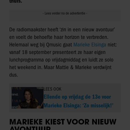
thuis.
De radiomaakster heeft ‘zin in een nieuw avontuur’
en voelt de behoefte haar horizon te verbreden.
Helemaal weg bij Qmusic gaat
Marieke Elsinga
niet:
vanaf 18 september presenteert ze haar eigen
lunchprogramma op vrijdagmiddag en luidt ze solo
het weekend in. Maar Mattie & Marieke verdwijnt
dus.
LEES OOK
Ellende op vrijdag de 13e voor
Marieke Elsinga: ‘Zo misselijk!’
MARIEKE KIEST VOOR NIEUW
AVONTUUR