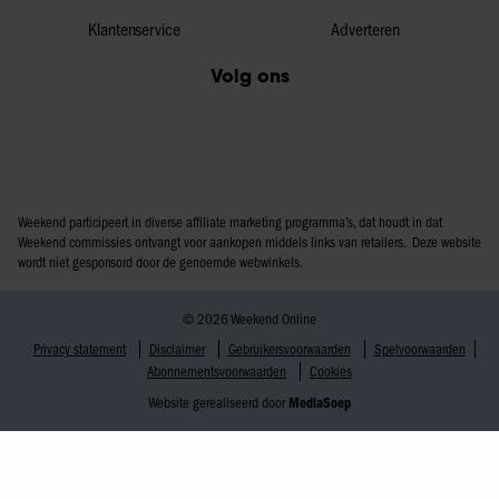
Klantenservice
Adverteren
Volg ons
Weekend participeert in diverse affiliate marketing programma’s, dat houdt in dat
Weekend commissies ontvangt voor aankopen middels links van retailers. Deze website
wordt niet gesponsord door de genoemde webwinkels.
© 2026 Weekend Online
Privacy statement
Disclaimer
Gebruikersvoorwaarden
Spelvoorwaarden
Abonnementsvoorwaarden
Cookies
Website gerealiseerd door
MediaSoep