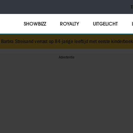
T
SHOWBIZZ
ROYALTY
UITGELICHT
nd verrast op 84-jarige leeftijd met eerste kinderboek
•
NPO-manager