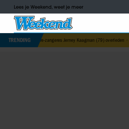
Lees je Weekend, weet je meer
TRENDING
th & Fire-zangeres Jerney Kaagman (79) overleden
•
Barbra Streisa