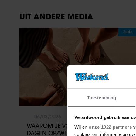
UIT ANDERE MEDIA
Sante
Toestemming
06/08/2026
Verantwoord gebruik van u
WAAROM JE VOETEN OP WARME
Wij en
onze 1022 partners
v
DAGEN OPZWELLEN (EN WAT JE
cookies om informatie op uw 