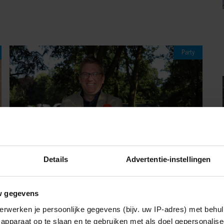
Party
Details
Advertentie-instellingen
06/08/2026
w gegevens
JAÏR FERWERDA OPENHARTIG OVER
erwerken je persoonlijke gegevens (bijv. uw IP-adres) met behul
ZIJN JEUGD: “MIJN ZUS IS MIJN
apparaat op te slaan en te gebruiken met als doel gepersonalise