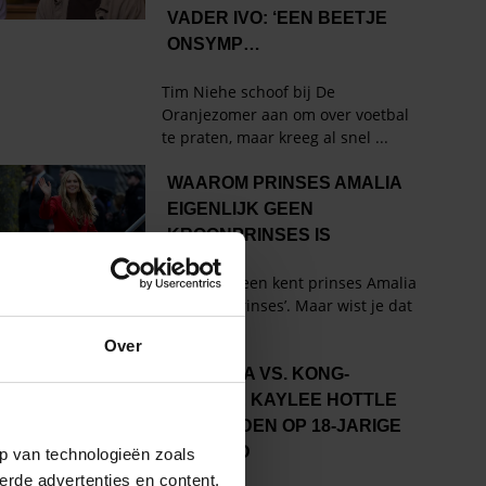
Over
p van technologieën zoals
erde advertenties en content,