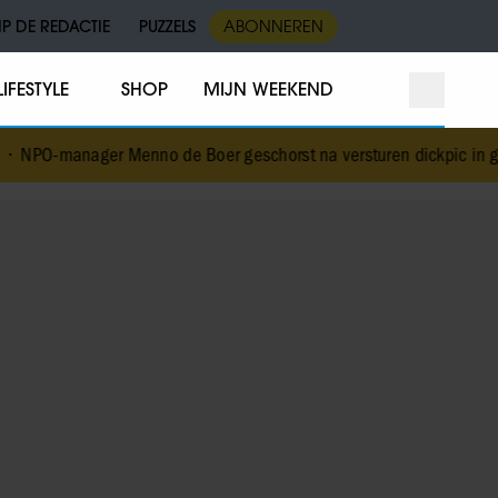
IP DE REDACTIE
PUZZELS
ABONNEREN
LIFESTYLE
SHOP
MIJN WEEKEND
 Menno de Boer geschorst na versturen dickpic in groepsapp met c