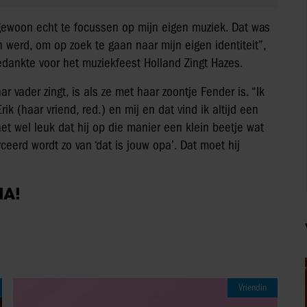
 gewoon echt te focussen op mijn eigen muziek. Dat was
n werd, om op zoek te gaan naar mijn eigen identiteit”,
edankte voor het muziekfeest Holland Zingt Hazes.
vader zingt, is als ze met haar zoontje Fender is. “Ik
ik (haar vriend, red.) en mij en dat vind ik altijd een
 het wel leuk dat hij op die manier een klein beetje wat
rceerd wordt zo van ‘dat is jouw opa’. Dat moet hij
IA!
Vriendin