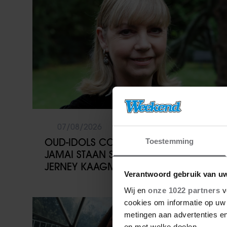
07/08/2026
OUD-IDOLS COLLEGA’S EN JIM EN
Toestemming
JAMAI STAAN STIL BIJ OVERLIJDEN
JERNEY KAAGMAN
Verantwoord gebruik van u
Wij en
onze 1022 partners
v
cookies om informatie op uw 
Party
metingen aan advertenties en
en met welke doelen.