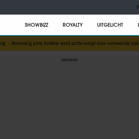
T
SHOWBIZZ
ROYALTY
UITGELICHT
 prins Andrew werd achtervolgd door vermeende stalker met bivakm