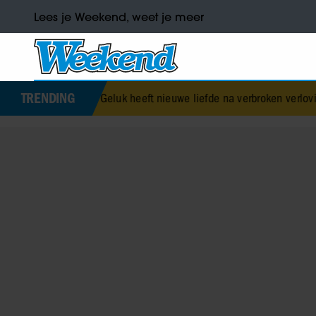
Lees je Weekend, weet je meer
TRENDING
Jurre Geluk heeft nieuwe liefde na verbroken verloving
•
Voormalig