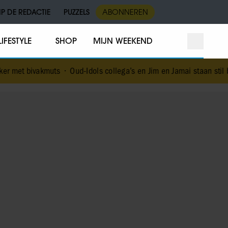
IP DE REDACTIE
PUZZELS
ABONNEREN
LIFESTYLE
SHOP
MIJN WEEKEND
uts
•
Oud-Idols collega’s en Jim en Jamai staan stil bij overlijden 