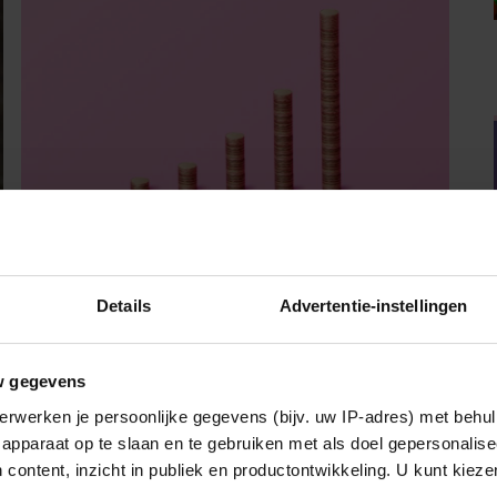
07/08/2026
Details
Advertentie-instellingen
MONEY TALKS – RIANNE (53):
‘DOORDAT IK ER ZO BOVENOP ZIT,
HEBBEN WE GEEN SCHULDEN’
w gegevens
erwerken je persoonlijke gegevens (bijv. uw IP-adres) met behul
apparaat op te slaan en te gebruiken met als doel gepersonalise
Sante
 content, inzicht in publiek en productontwikkeling. U kunt kiez