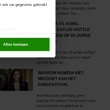
en wie uw gegevens gebruikt
g kan zijn
erprinting)
t
detailgedeelte
in. U kunt uw
Alles toestaan
 media te bieden en om ons
ze partners voor social
nformatie die u aan ze heeft
oord met onze cookies als u