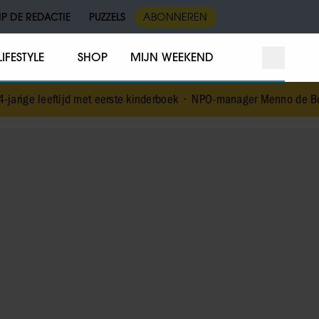
IP DE REDACTIE
PUZZELS
ABONNEREN
LIFESTYLE
SHOP
MIJN WEEKEND
met eerste kinderboek
•
NPO-manager Menno de Boer geschorst na ver