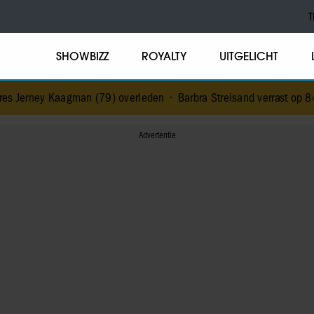
T
SHOWBIZZ
ROYALTY
UITGELICHT
an (79) overleden
•
Barbra Streisand verrast op 84-jarige leeftijd 