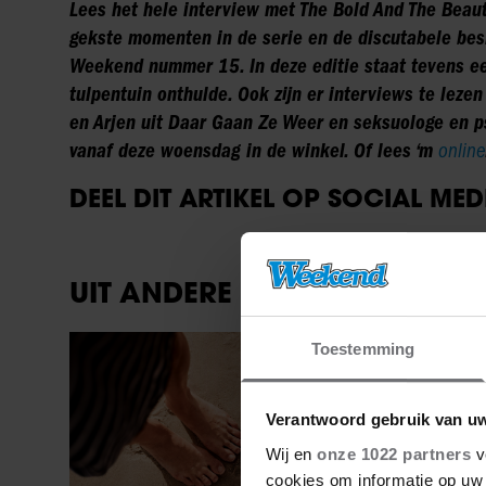
Lees het hele interview met The Bold And The Beaut
gekste momenten in de serie en de discutabele besl
Weekend nummer 15.
In deze editie staat tevens e
tulpentuin onthulde. Ook zijn er interviews te lezen
en Arjen uit Daar Gaan Ze Weer en seksuologe en p
vanaf deze woensdag in de winkel. Of lees ‘m
online
DEEL DIT ARTIKEL OP SOCIAL MED
UIT ANDERE MEDIA
Sante
Toestemming
Verantwoord gebruik van u
Wij en
onze 1022 partners
v
cookies om informatie op uw 