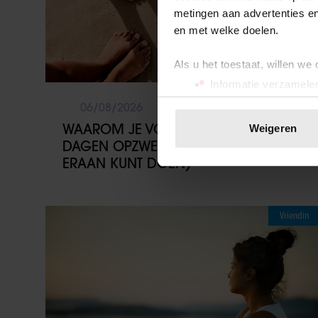
metingen aan advertenties en
en met welke doelen.
Als u het toestaat, willen we
Informatie verzamelen
Uw apparaat identific
06/08/2026
Lees meer over hoe uw perso
WAAROM JE VOETEN OP WARME
Weigeren
toestemming op elk moment wi
DAGEN OPZWELLEN (EN WAT JE
ERAAN KUNT DOEN)
We gebruiken cookies om cont
websiteverkeer te analyseren
media, adverteren en analys
Vriendin
verstrekt of die ze hebben v
onze website blijft gebruiken.