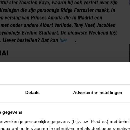
iful-ster Thorsten Kaye,
waarin hij ook vertelt over zijn
issingen die zijn personage Ridge Forrester maakt, in
en verslag van Prinses Amalia die in Madrid een
 met onder andere Albert Verlinde, Tony Neef, Jacobien
sychologe Eveline Stallaart
. De nieuwste Weekend ligt
. Liever bestellen? Dat kan
hier
.
IA!
Details
Advertentie-instellingen
Party
w gegevens
erwerken je persoonlijke gegevens (bijv. uw IP-adres) met behul
apparaat op te slaan en te gebruiken met als doel gepersonalise