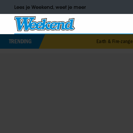
Lees je Weekend, weet je meer
TRENDING
Earth & Fire-zangeres Jerney Kaagm