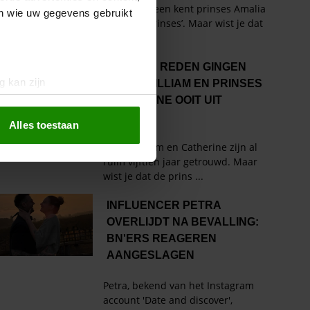
en wie uw gegevens gebruikt
g kan zijn
erprinting)
t
detailgedeelte
in. U kunt uw
Alles toestaan
 media te bieden en om ons
ze partners voor social
nformatie die u aan ze heeft
oord met onze cookies als u