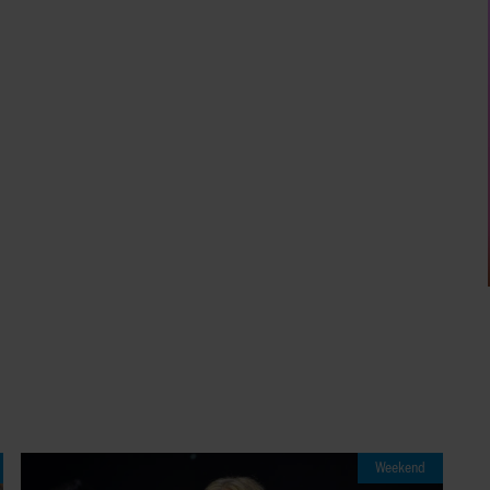
Weekend
06/08/2026
BARBRA STREISAND VERRAST OP 84-
JARIGE LEEFTIJD MET EERSTE
KINDERBOEK