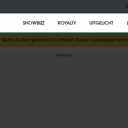
T
SHOWBIZZ
ROYALTY
UITGELICHT
eschorst na versturen dickpic in groepsapp met collega’s
•
Ricky 