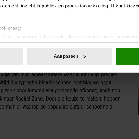
 content, inzicht in publiek en productontwikkeling. U kunt kiez
 ook graag:
 over uw geografische locatie, die tot een paar meter nauwkeuri
ar stapte uit de serie toen ze zich verloofde met prins Harry (Foto:
eren door het actief te scannen op specifieke eigenschappen (fing
onlijke gegevens worden verwerkt en stel uw voorkeuren in he
Aanpassen
jzigen of intrekken in de Cookieverklaring.
okje van mijn acteercarrière waar ik eindelijk precies
ent en advertenties te personaliseren, om functies voor social
ltijd die typische blonde schone met blauwe ogen
. Ook delen we informatie over uw gebruik van onze site met on
 op zoek naar iemand van gemengde afkomst, noch naar
e. Deze partners kunnen deze gegevens combineren met andere i
erzameld op basis van uw gebruik van hun services. U gaat akk
ek naar Rachel Zane. Door die keuze te maken, hebben
 de manier waarop de populaire cultuur schoonheid