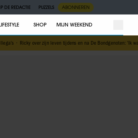
IP DE REDACTIE
PUZZELS
ABONNEREN
LIFESTYLE
SHOP
MIJN WEEKEND
over zijn leven tijdens en na De Bondgenoten: ‘Ik was mentaal en fy