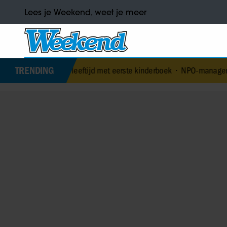
Lees je Weekend, weet je meer
TRENDING
arige leeftijd met eerste kinderboek
•
NPO-manager Menno de Boer g