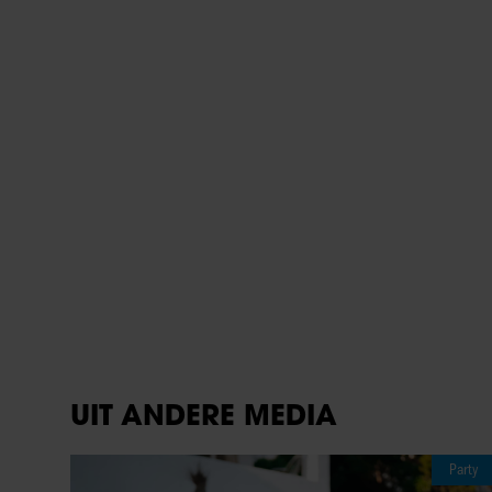
Party
06/08/2026
KOMT ER EEN EIGEN REALITYSHOW
VOOR TIMOTHY NA ‘B&B VOL LIEFDE?’