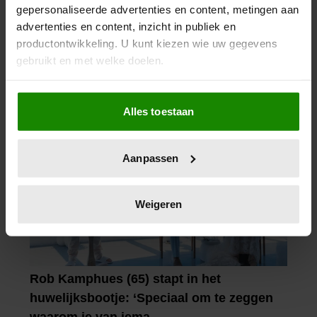
gepersonaliseerde advertenties en content, metingen aan
advertenties en content, inzicht in publiek en
productontwikkeling. U kunt kiezen wie uw gegevens
gebruikt en met welke doelen.
Als u het toestaat, willen we ook graag:
Alles toestaan
Informatie verzamelen over uw geografische
locatie, die tot een paar meter nauwkeurig kan zijn
Uw apparaat identificeren door het actief te
Aanpassen
scannen op specifieke eigenschappen (fingerprinting)
Lees meer over hoe uw persoonlijke gegevens worden
verwerkt en stel uw voorkeuren in het
detailgedeelte
in.
Weigeren
U kunt uw toestemming op elk moment wijzigen of
intrekken in de Cookieverklaring.
We gebruiken cookies om content en advertenties te
personaliseren, om functies voor social media te bieden
en om ons websiteverkeer te analyseren. Ook delen we