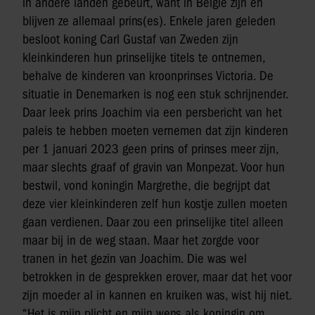
in andere landen gebeurt, want in België zijn en
blijven ze allemaal prins(es). Enkele jaren geleden
besloot koning Carl Gustaf van Zweden zijn
kleinkinderen hun prinselijke titels te ontnemen,
behalve de kinderen van kroonprinses Victoria. De
situatie in Denemarken is nog een stuk schrijnender.
Daar leek prins Joachim via een persbericht van het
paleis te hebben moeten vernemen dat zijn kinderen
per 1 januari 2023 geen prins of prinses meer zijn,
maar slechts graaf of gravin van Monpezat. Voor hun
bestwil, vond koningin Margrethe, die begrijpt dat
deze vier kleinkinderen zelf hun kostje zullen moeten
gaan verdienen. Daar zou een prinselijke titel alleen
maar bij in de weg staan. Maar het zorgde voor
tranen in het gezin van Joachim. Die was wel
betrokken in de gesprekken erover, maar dat het voor
zijn moeder al in kannen en kruiken was, wist hij niet.
“Het is mijn plicht en mijn wens als koningin om