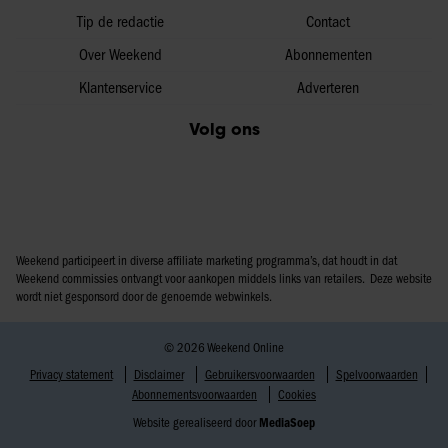
Tip de redactie
Contact
Over Weekend
Abonnementen
Klantenservice
Adverteren
Volg ons
Weekend participeert in diverse affiliate marketing programma’s, dat houdt in dat
Weekend commissies ontvangt voor aankopen middels links van retailers. Deze website
wordt niet gesponsord door de genoemde webwinkels.
© 2026 Weekend Online
Privacy statement
Disclaimer
Gebruikersvoorwaarden
Spelvoorwaarden
Abonnementsvoorwaarden
Cookies
Website gerealiseerd door
MediaSoep