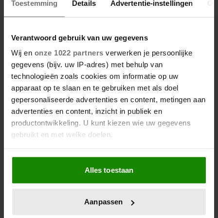
Toestemming
Details
Advertentie-instellingen
Ov
19/07/2026
COLUMN: CAMILLA, DE GETUIGE
Verantwoord gebruik van uw gegevens
Wij en
onze 1022 partners
verwerken je persoonlijke
gegevens (bijv. uw IP-adres) met behulp van
technologieën zoals cookies om informatie op uw
apparaat op te slaan en te gebruiken met als doel
gepersonaliseerde advertenties en content, metingen aan
advertenties en content, inzicht in publiek en
productontwikkeling. U kunt kiezen wie uw gegevens
gebruikt en met welke doelen.
Als u het toestaat, willen we ook graag:
Alles toestaan
Informatie verzamelen over uw geografische
locatie, die tot een paar meter nauwkeurig kan zijn
Uw apparaat identificeren door het actief te
Aanpassen
scannen op specifieke eigenschappen (fingerprinting)