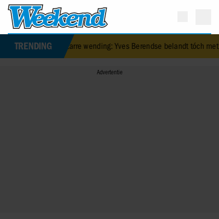
TRENDING
rijgt bizarre wending: Yves Berendse belandt tóch met Valentijn Driess