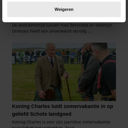
Lees meer over hoe uw persoonlijke gegevens worden
verwerkt en stel uw voorkeuren in het
detailgedeelte
in.
Weigeren
U kunt uw toestemming op elk moment wijzigen of
intrekken in de Cookieverklaring.
We gebruiken cookies om content en advertenties te
personaliseren, om functies voor social media te bieden
en om ons websiteverkeer te analyseren. Ook delen we
informatie over uw gebruik van onze site met onze
partners voor social media, adverteren en analyse. Deze
partners kunnen deze gegevens combineren met andere
informatie die u aan ze heeft verstrekt of die ze hebben
verzameld op basis van uw gebruik van hun services. U
gaat akkoord met onze cookies als u onze website blijft
gebruiken.