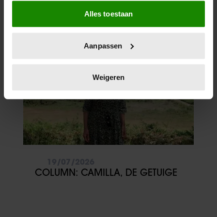
Als u het toestaat, willen we ook graag:
COLUMN: AMALIA’S GROTE
Alles toestaan
Informatie verzamelen over uw geografische
LIEFDE
locatie, die tot een paar meter nauwkeurig kan zijn
Uw apparaat identificeren door het actief te
Aanpassen
scannen op specifieke eigenschappen (fingerprinting)
Lees meer over hoe uw persoonlijke gegevens worden
verwerkt en stel uw voorkeuren in het
detailgedeelte
in.
Weigeren
U kunt uw toestemming op elk moment wijzigen of
intrekken in de Cookieverklaring.
We gebruiken cookies om content en advertenties te
personaliseren, om functies voor social media te bieden
en om ons websiteverkeer te analyseren. Ook delen we
informatie over uw gebruik van onze site met onze
19/07/2026
partners voor social media, adverteren en analyse. Deze
COLUMN: CAMILLA, DE GETUIGE
partners kunnen deze gegevens combineren met andere
informatie die u aan ze heeft verstrekt of die ze hebben
verzameld op basis van uw gebruik van hun services. U
gaat akkoord met onze cookies als u onze website blijft