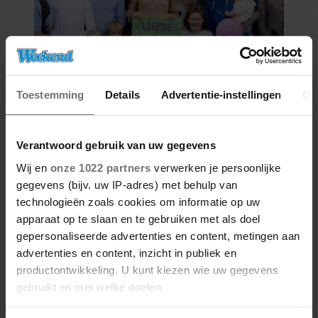
02/08/2026
COLUMN: DE ORANJES, BOVEN
Toestemming
Details
Advertentie-instellingen
Ov
ALLE VERSCHILLEN
Verantwoord gebruik van uw gegevens
Wij en
onze 1022 partners
verwerken je persoonlijke
gegevens (bijv. uw IP-adres) met behulp van
technologieën zoals cookies om informatie op uw
apparaat op te slaan en te gebruiken met als doel
gepersonaliseerde advertenties en content, metingen aan
advertenties en content, inzicht in publiek en
productontwikkeling. U kunt kiezen wie uw gegevens
gebruikt en met welke doelen.
26/07/2026