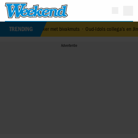
TRENDING
de stalker met bivakmuts
•
Oud-Idols collega’s en Jim en Jamai sta