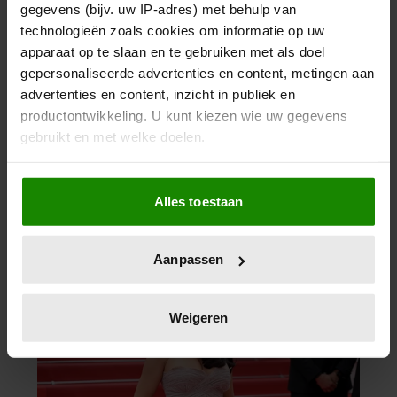
gegevens (bijv. uw IP-adres) met behulp van
technologieën zoals cookies om informatie op uw
apparaat op te slaan en te gebruiken met als doel
gepersonaliseerde advertenties en content, metingen aan
advertenties en content, inzicht in publiek en
productontwikkeling. U kunt kiezen wie uw gegevens
gebruikt en met welke doelen.
Als u het toestaat, willen we ook graag:
Alles toestaan
Informatie verzamelen over uw geografische
locatie, die tot een paar meter nauwkeurig kan zijn
Uw apparaat identificeren door het actief te
Aanpassen
scannen op specifieke eigenschappen (fingerprinting)
Lees meer over hoe uw persoonlijke gegevens worden
verwerkt en stel uw voorkeuren in het
detailgedeelte
in.
Weigeren
U kunt uw toestemming op elk moment wijzigen of
intrekken in de Cookieverklaring.