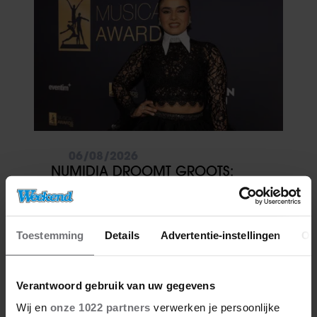
06/08/2026
NUMIDIA DROOMT GROOTS:
‘LIEFST EEN LEGER AAN
KINDEREN’
Toestemming
Details
Advertentie-instellingen
Ov
Verantwoord gebruik van uw gegevens
Wij en
onze 1022 partners
verwerken je persoonlijke