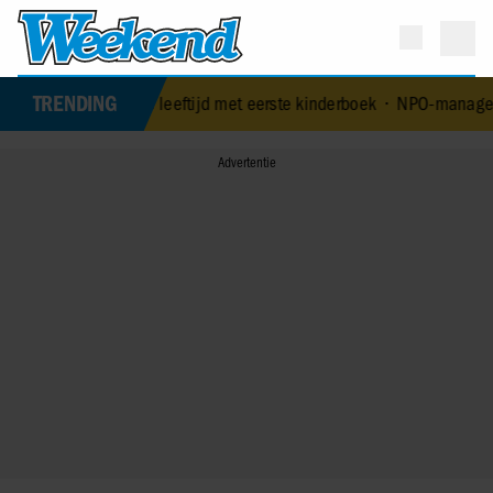
TRENDING
4-jarige leeftijd met eerste kinderboek
•
NPO-manager Menno de Boer