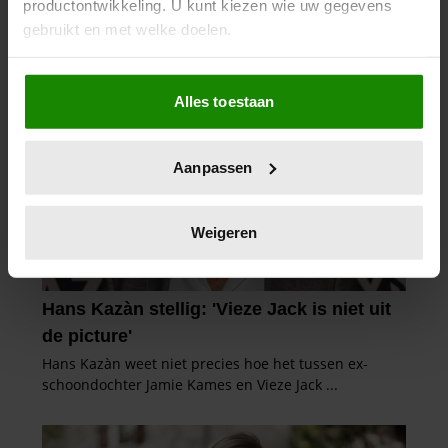
productontwikkeling. U kunt kiezen wie uw gegevens
gebruikt en met welke doelen.
Als u het toestaat, willen we ook graag:
Alles toestaan
Informatie verzamelen over uw geografische
locatie, die tot een paar meter nauwkeurig kan zijn
Uw apparaat identificeren door het actief te
Aanpassen
scannen op specifieke eigenschappen (fingerprinting)
Lees meer over hoe uw persoonlijke gegevens worden
verwerkt en stel uw voorkeuren in het
detailgedeelte
in.
Weigeren
U kunt uw toestemming op elk moment wijzigen of
intrekken in de Cookieverklaring.
We gebruiken cookies om content en advertenties te
personaliseren, om functies voor social media te bieden
en om ons websiteverkeer te analyseren. Ook delen we
informatie over uw gebruik van onze site met onze
partners voor social media, adverteren en analyse. Deze
partners kunnen deze gegevens combineren met andere