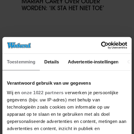
MARIAH CAREY OVER OUDER
WORDEN: ‘IK STA HET NIET TOE’
Toestemming
Details
Advertentie-instellingen
Ov
Verantwoord gebruik van uw gegevens
Wij en
onze 1022 partners
verwerken je persoonlijke
gegevens (bijv. uw IP-adres) met behulp van
technologieën zoals cookies om informatie op uw
apparaat op te slaan en te gebruiken met als doel
gepersonaliseerde advertenties en content, metingen aan
advertenties en content, inzicht in publiek en