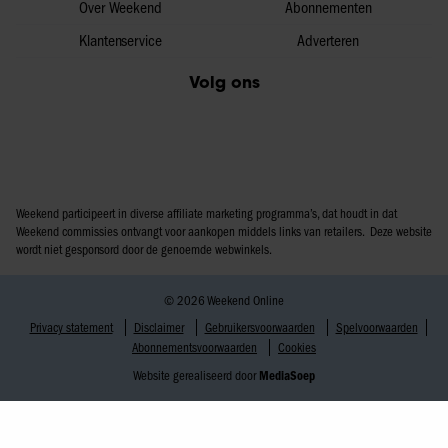
Over Weekend
Abonnementen
Klantenservice
Adverteren
Volg ons
Weekend participeert in diverse affiliate marketing programma’s, dat houdt in dat
Weekend commissies ontvangt voor aankopen middels links van retailers. Deze website
wordt niet gesponsord door de genoemde webwinkels.
© 2026 Weekend Online
Privacy statement
Disclaimer
Gebruikersvoorwaarden
Spelvoorwaarden
Abonnementsvoorwaarden
Cookies
Website gerealiseerd door
MediaSoep