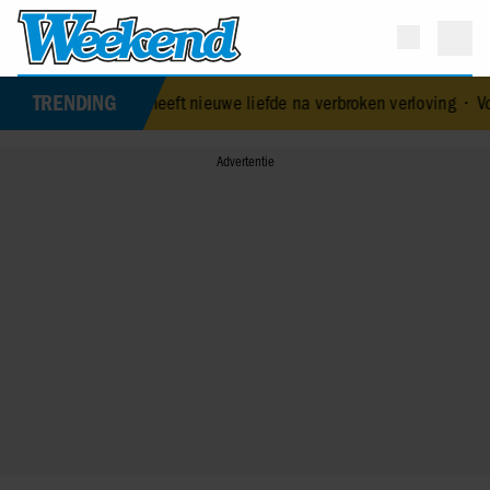
TRENDING
k heeft nieuwe liefde na verbroken verloving
•
Voormalig prins And