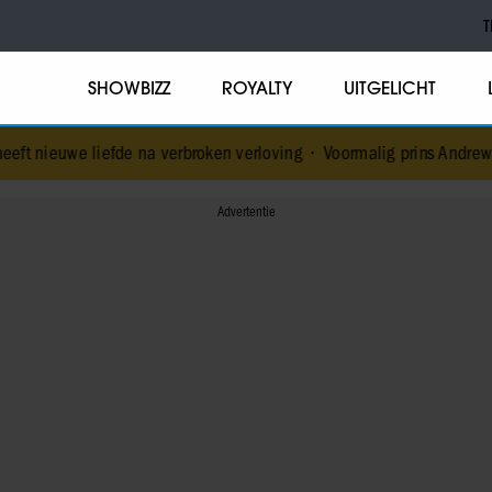
T
SHOWBIZZ
ROYALTY
UITGELICHT
de na verbroken verloving
•
Voormalig prins Andrew werd achtervolg