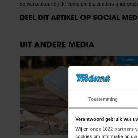
de werkcultuur bij de commerciële zenders onderzoch
DEEL DIT ARTIKEL OP SOCIAL MED
UIT ANDERE MEDIA
Vriendin
Toestemming
Verantwoord gebruik van u
Wij en
onze 1022 partners
v
cookies om informatie op uw 