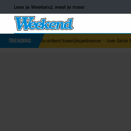
Lees je Weekend, weet je meer
TRENDING
Edoardo ontkent huwelijksproblemen
•
Jurre Geluk heeft nieuwe lief