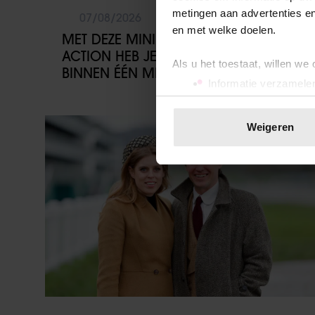
metingen aan advertenties en
07/08/2026
en met welke doelen.
MET DEZE MINI FOTOPRINTER VAN
ACTION HEB JE JE FAVORIETE FOTO’S
Als u het toestaat, willen we
BINNEN ÉÉN MINUUT IN HANDEN
Informatie verzamelen
Uw apparaat identific
Lees meer over hoe uw perso
Weekend
Weigeren
toestemming op elk moment wi
We gebruiken cookies om cont
websiteverkeer te analyseren
media, adverteren en analys
verstrekt of die ze hebben v
onze website blijft gebruiken.