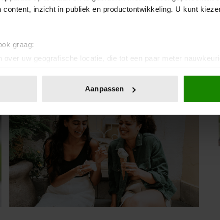
 content, inzicht in publiek en productontwikkeling. U kunt kiez
07/08/2026
SIMON KEIZER BLIKT TERUG OP
DONKERE PERIODE: ‘IK WAS EEN
 ook graag:
WANDELEND HOOFD’
 over uw geografische locatie, die tot een paar meter nauwkeuri
eren door het actief te scannen op specifieke eigenschappen (fing
onlijke gegevens worden verwerkt en stel uw voorkeuren in he
Sante
Aanpassen
jzigen of intrekken in de Cookieverklaring.
ent en advertenties te personaliseren, om functies voor social
. Ook delen we informatie over uw gebruik van onze site met on
e. Deze partners kunnen deze gegevens combineren met andere i
erzameld op basis van uw gebruik van hun services. U gaat akk