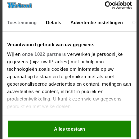
Toestemming
Details
Advertentie-instellingen
Ov
Verantwoord gebruik van uw gegevens
Wij en
onze 1022 partners
verwerken je persoonlijke
gegevens (bijv. uw IP-adres) met behulp van
technologieën zoals cookies om informatie op uw
apparaat op te slaan en te gebruiken met als doel
gepersonaliseerde advertenties en content, metingen aan
advertenties en content, inzicht in publiek en
productontwikkeling. U kunt kiezen wie uw gegevens
gebruikt en met welke doelen.
Als u het toestaat, willen we ook graag:
Alles toestaan
Informatie verzamelen over uw geografische
locatie, die tot een paar meter nauwkeurig kan zijn