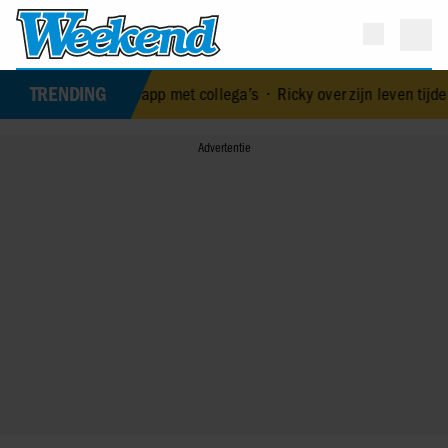
TRENDING
n groepsapp met collega’s
•
Ricky over zijn leven tijdens en na De