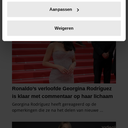
Uw apparaat identificeren door het actief te
Aanpassen
scannen op specifieke eigenschappen (fingerprinting)
Lees meer over hoe uw persoonlijke gegevens worden
verwerkt en stel uw voorkeuren in het
detailgedeelte
in.
Weigeren
U kunt uw toestemming op elk moment wijzigen of
intrekken in de Cookieverklaring.
We gebruiken cookies om content en advertenties te
personaliseren, om functies voor social media te bieden
en om ons websiteverkeer te analyseren. Ook delen we
informatie over uw gebruik van onze site met onze
partners voor social media, adverteren en analyse. Deze
partners kunnen deze gegevens combineren met andere
informatie die u aan ze heeft verstrekt of die ze hebben
verzameld op basis van uw gebruik van hun services. U
gaat akkoord met onze cookies als u onze website blijft
gebruiken.