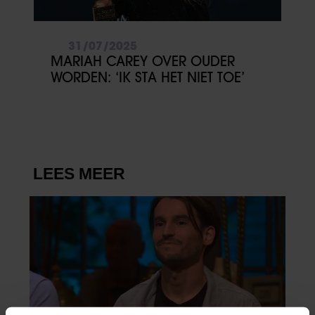
31/07/2025
MARIAH CAREY OVER OUDER
WORDEN: ‘IK STA HET NIET TOE’