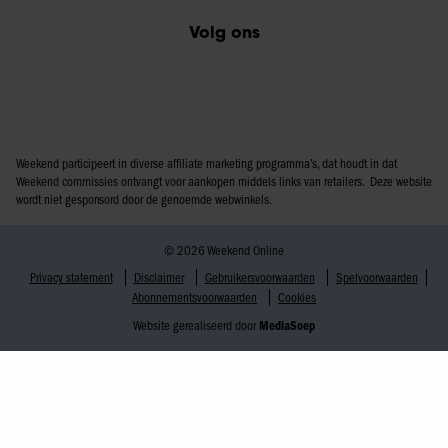
Volg ons
Weekend participeert in diverse affiliate marketing programma’s, dat houdt in dat
Weekend commissies ontvangt voor aankopen middels links van retailers. Deze website
wordt niet gesponsord door de genoemde webwinkels.
© 2026 Weekend Online
Privacy statement
Disclaimer
Gebruikersvoorwaarden
Spelvoorwaarden
Abonnementsvoorwaarden
Cookies
Website gerealiseerd door
MediaSoep