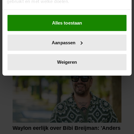
gebruikt en met welke doelen.
Als u het toestaat, willen we ook graag:
Alles toestaan
Informatie verzamelen over uw geografische
locatie, die tot een paar meter nauwkeurig kan zijn
Uw apparaat identificeren door het actief te
Aanpassen
scannen op specifieke eigenschappen (fingerprinting)
Lees meer over hoe uw persoonlijke gegevens worden
verwerkt en stel uw voorkeuren in het
detailgedeelte
in.
Weigeren
U kunt uw toestemming op elk moment wijzigen of
intrekken in de Cookieverklaring.
We gebruiken cookies om content en advertenties te
personaliseren, om functies voor social media te bieden
en om ons websiteverkeer te analyseren. Ook delen we
informatie over uw gebruik van onze site met onze
partners voor social media, adverteren en analyse. Deze
partners kunnen deze gegevens combineren met andere
informatie die u aan ze heeft verstrekt of die ze hebben