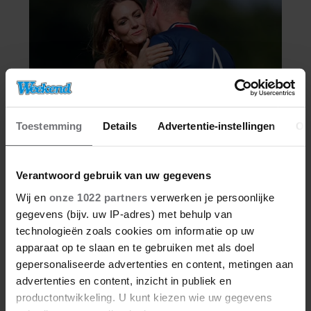
Toestemming
Details
Advertentie-instellingen
Ov
Verantwoord gebruik van uw gegevens
Wij en
onze 1022 partners
verwerken je persoonlijke
gegevens (bijv. uw IP-adres) met behulp van
technologieën zoals cookies om informatie op uw
apparaat op te slaan en te gebruiken met als doel
gepersonaliseerde advertenties en content, metingen aan
advertenties en content, inzicht in publiek en
productontwikkeling. U kunt kiezen wie uw gegevens