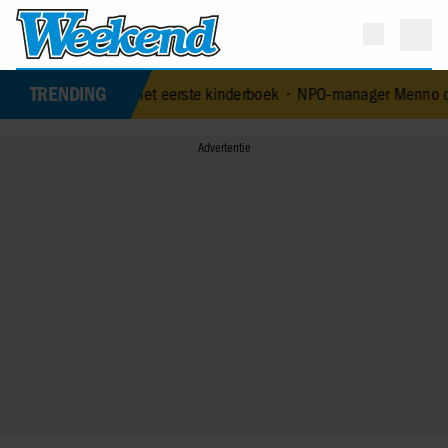
TRENDING
 leeftijd met eerste kinderboek
•
NPO-manager Menno de Boer gescho