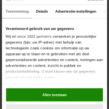
Toestemming
Details
Advertentie-instellingen
Ov
Verantwoord gebruik van uw gegevens
Wij en
onze 1022 partners
verwerken je persoonlijke
gegevens (bijv. uw IP-adres) met behulp van
technologieën zoals cookies om informatie op uw
apparaat op te slaan en te gebruiken met als doel
gepersonaliseerde advertenties en content, metingen aan
advertenties en content, inzicht in publiek en
productontwikkeling. U kunt kiezen wie uw gegevens
gebruikt en met welke doelen.
Als u het toestaat, willen we ook graag:
Alles toestaan
Informatie verzamelen over uw geografische
locatie, die tot een paar meter nauwkeurig kan zijn
Uw apparaat identificeren door het actief te