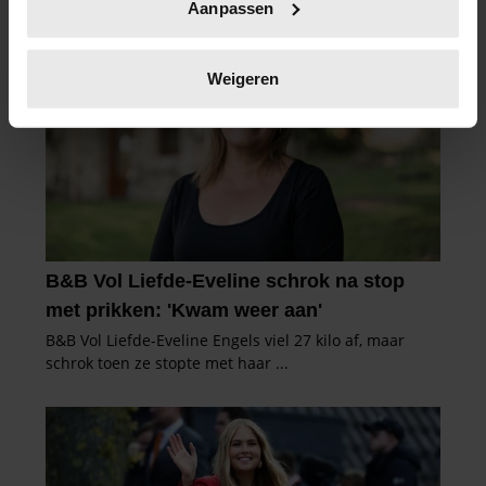
Aanpassen
scannen op specifieke eigenschappen (fingerprinting)
Lees meer over hoe uw persoonlijke gegevens worden
verwerkt en stel uw voorkeuren in het
detailgedeelte
in.
Weigeren
U kunt uw toestemming op elk moment wijzigen of
intrekken in de Cookieverklaring.
We gebruiken cookies om content en advertenties te
personaliseren, om functies voor social media te bieden
en om ons websiteverkeer te analyseren. Ook delen we
informatie over uw gebruik van onze site met onze
partners voor social media, adverteren en analyse. Deze
partners kunnen deze gegevens combineren met andere
informatie die u aan ze heeft verstrekt of die ze hebben
verzameld op basis van uw gebruik van hun services. U
gaat akkoord met onze cookies als u onze website blijft
gebruiken.