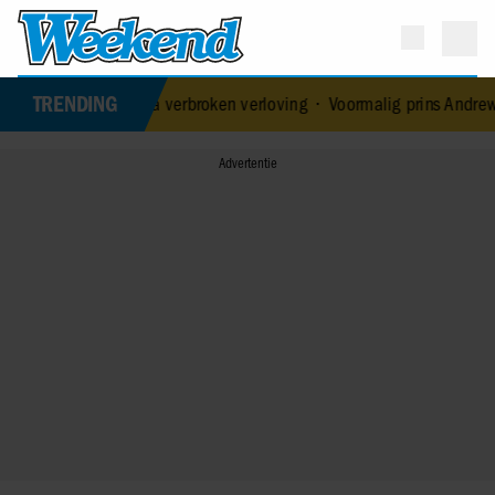
TRENDING
iefde na verbroken verloving
•
Voormalig prins Andrew werd achter