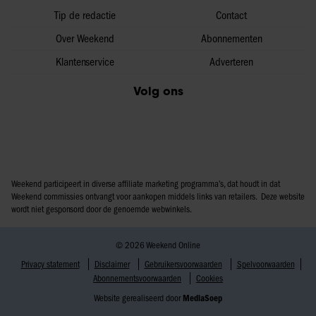
Tip de redactie
Contact
Over Weekend
Abonnementen
Klantenservice
Adverteren
Volg ons
Weekend participeert in diverse affiliate marketing programma’s, dat houdt in dat
Weekend commissies ontvangt voor aankopen middels links van retailers. Deze website
wordt niet gesponsord door de genoemde webwinkels.
© 2026 Weekend Online
Privacy statement
Disclaimer
Gebruikersvoorwaarden
Spelvoorwaarden
Abonnementsvoorwaarden
Cookies
Website gerealiseerd door
MediaSoep