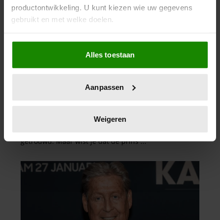
productontwikkeling. U kunt kiezen wie uw gegevens
gebruikt en met welke doelen.
Als u het toestaat, willen we ook graag:
Alles toestaan
Informatie verzamelen over uw geografische
locatie, die tot een paar meter nauwkeurig kan zijn
Uw apparaat identificeren door het actief te
Aanpassen
scannen op specifieke eigenschappen (fingerprinting)
Lees meer over hoe uw persoonlijke gegevens worden
verwerkt en stel uw voorkeuren in het
detailgedeelte
in.
Weigeren
U kunt uw toestemming op elk moment wijzigen of
intrekken in de Cookieverklaring.
We gebruiken cookies om content en advertenties te
personaliseren, om functies voor social media te bieden
en om ons websiteverkeer te analyseren. Ook delen we
informatie over uw gebruik van onze site met onze
partners voor social media, adverteren en analyse. Deze