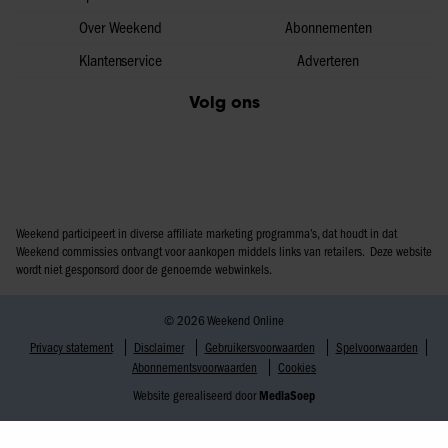
Over Weekend
Abonnementen
Klantenservice
Adverteren
Volg ons
Weekend participeert in diverse affiliate marketing programma’s, dat houdt in dat
Weekend commissies ontvangt voor aankopen middels links van retailers. Deze website
wordt niet gesponsord door de genoemde webwinkels.
© 2026 Weekend Online
Privacy statement
Disclaimer
Gebruikersvoorwaarden
Spelvoorwaarden
Abonnementsvoorwaarden
Cookies
Website gerealiseerd door
MediaSoep