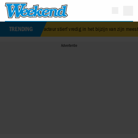
TRENDING
leden: acteur stierf vredig in het bijzijn van zijn meest dierbaren
•