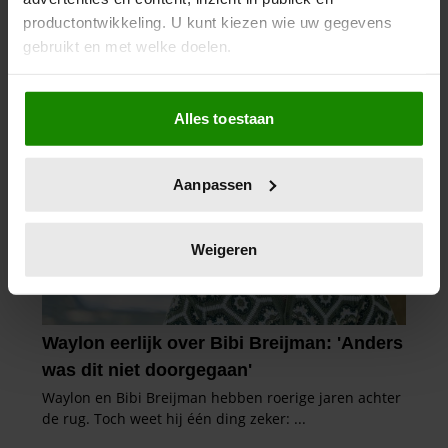
productontwikkeling. U kunt kiezen wie uw gegevens
gebruikt en met welke doelen.
Als u het toestaat, willen we ook graag:
Alles toestaan
Informatie verzamelen over uw geografische
locatie, die tot een paar meter nauwkeurig kan zijn
Uw apparaat identificeren door het actief te
Aanpassen
scannen op specifieke eigenschappen (fingerprinting)
Lees meer over hoe uw persoonlijke gegevens worden
verwerkt en stel uw voorkeuren in het
detailgedeelte
in.
Weigeren
U kunt uw toestemming op elk moment wijzigen of
intrekken in de Cookieverklaring.
We gebruiken cookies om content en advertenties te
personaliseren, om functies voor social media te bieden
en om ons websiteverkeer te analyseren. Ook delen we
informatie over uw gebruik van onze site met onze
partners voor social media, adverteren en analyse. Deze