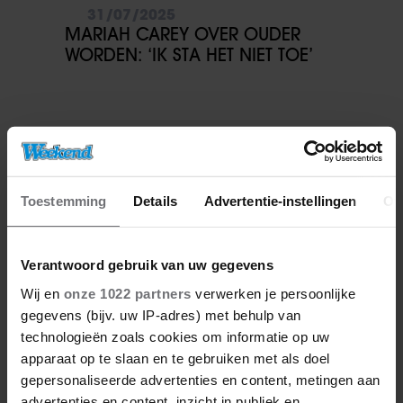
31/07/2025
MARIAH CAREY OVER OUDER
WORDEN: ‘IK STA HET NIET TOE’
Toestemming
Details
Advertentie-instellingen
Ov
Verantwoord gebruik van uw gegevens
Wij en
onze 1022 partners
verwerken je persoonlijke
gegevens (bijv. uw IP-adres) met behulp van
technologieën zoals cookies om informatie op uw
apparaat op te slaan en te gebruiken met als doel
gepersonaliseerde advertenties en content, metingen aan
advertenties en content, inzicht in publiek en