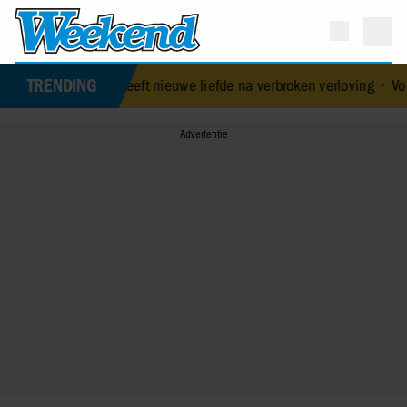
TRENDING
e Geluk heeft nieuwe liefde na verbroken verloving
•
Voormalig prin