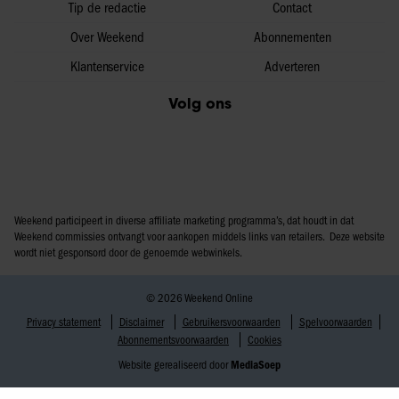
Tip de redactie
Contact
Over Weekend
Abonnementen
Klantenservice
Adverteren
Volg ons
Weekend participeert in diverse affiliate marketing programma’s, dat houdt in dat
Weekend commissies ontvangt voor aankopen middels links van retailers. Deze website
wordt niet gesponsord door de genoemde webwinkels.
© 2026 Weekend Online
Privacy statement
Disclaimer
Gebruikersvoorwaarden
Spelvoorwaarden
Abonnementsvoorwaarden
Cookies
Website gerealiseerd door
MediaSoep