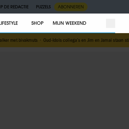
IP DE REDACTIE
PUZZELS
ABONNEREN
LIFESTYLE
SHOP
MIJN WEEKEND
muts
•
Oud-Idols collega’s en Jim en Jamai staan stil bij overlijde