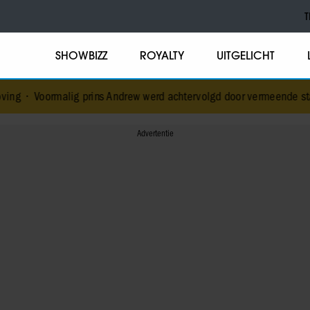
T
SHOWBIZZ
ROYALTY
UITGELICHT
g prins Andrew werd achtervolgd door vermeende stalker met bivak