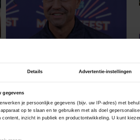
07/08/2026
SIMON KEIZER BLIKT TERUG OP
Details
Advertentie-instellingen
DONKERE PERIODE: ‘IK WAS EEN
WANDELEND HOOFD’
w gegevens
erwerken je persoonlijke gegevens (bijv. uw IP-adres) met behul
Sante
apparaat op te slaan en te gebruiken met als doel gepersonalise
 content, inzicht in publiek en productontwikkeling. U kunt kiez