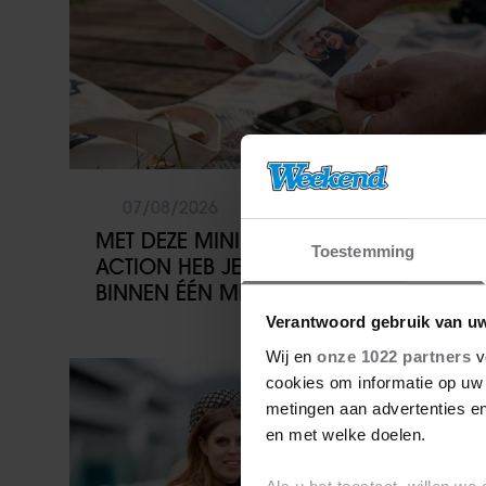
07/08/2026
MET DEZE MINI FOTOPRINTER VAN
Toestemming
ACTION HEB JE JE FAVORIETE FOTO’S
BINNEN ÉÉN MINUUT IN HANDEN
Verantwoord gebruik van u
Wij en
onze 1022 partners
v
Weekend
cookies om informatie op uw 
metingen aan advertenties en
en met welke doelen.