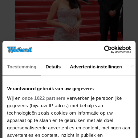
05/08/2026
RONALDO’S VERLOOFDE
GEORGINA RODRÍGUEZ IS KLAAR
Toestemming
Details
Advertentie-instellingen
Ov
MET COMMENTAAR OP HAAR
LICHAAM
Verantwoord gebruik van uw gegevens
Wij en
onze 1022 partners
verwerken je persoonlijke
gegevens (bijv. uw IP-adres) met behulp van
technologieën zoals cookies om informatie op uw
apparaat op te slaan en te gebruiken met als doel
gepersonaliseerde advertenties en content, metingen aan
advertenties en content, inzicht in publiek en