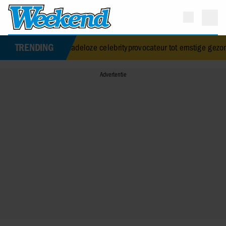
TRENDING
an genadeloze celebrityprovocateur tot ernstige gezondheidscrisis: 