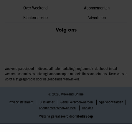
Over Weekend
Abonnementen
Klantenservice
Adverteren
Volg ons
Weekend participeert in diverse affiliate marketing programma’s, dat houdt in dat
Weekend commissies ontvangt voor aankopen middels links van retailers. Deze website
wordt niet gesponsord door de genoemde webwinkels.
© 2026 Weekend Online
Privacy statement
Disclaimer
Gebruikersvoorwaarden
Spelvoorwaarden
Abonnementsvoorwaarden
Cookies
Website gerealiseerd door
MediaSoep