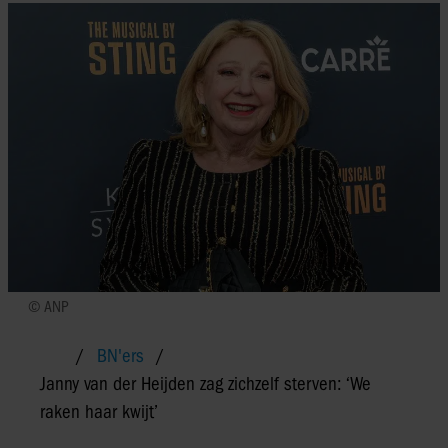
© ANP
BN'ers
Janny van der Heijden zag zichzelf sterven: ‘We
raken haar kwijt’