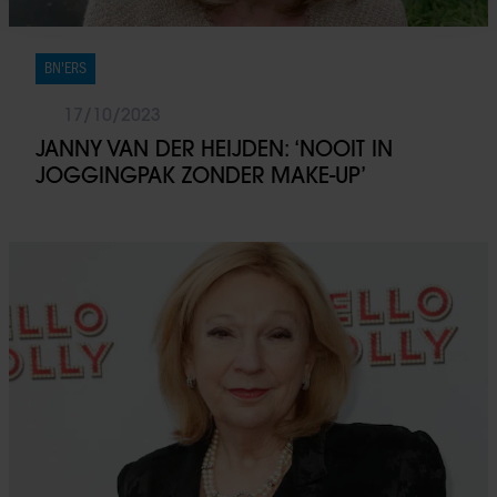
personaliseren, om functies voor social media te bieden
en om ons websiteverkeer te analyseren. Ook delen we
informatie over uw gebruik van onze site met onze
BN'ERS
partners voor social media, adverteren en analyse. Deze
partners kunnen deze gegevens combineren met andere
17/10/2023
informatie die u aan ze heeft verstrekt of die ze hebben
JANNY VAN DER HEIJDEN: ‘NOOIT IN
verzameld op basis van uw gebruik van hun services. U
JOGGINGPAK ZONDER MAKE-UP’
gaat akkoord met onze cookies als u onze website blijft
gebruiken.