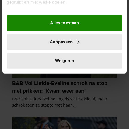
gebruikt en met welke doelen.
Als u het toestaat, willen we ook graag:
Alles toestaan
Informatie verzamelen over uw geografische
locatie, die tot een paar meter nauwkeurig kan zijn
Uw apparaat identificeren door het actief te
Aanpassen
scannen op specifieke eigenschappen (fingerprinting)
Lees meer over hoe uw persoonlijke gegevens worden
verwerkt en stel uw voorkeuren in het
detailgedeelte
in.
Weigeren
U kunt uw toestemming op elk moment wijzigen of
intrekken in de Cookieverklaring.
We gebruiken cookies om content en advertenties te
personaliseren, om functies voor social media te bieden
en om ons websiteverkeer te analyseren. Ook delen we
informatie over uw gebruik van onze site met onze
partners voor social media, adverteren en analyse. Deze
partners kunnen deze gegevens combineren met andere
informatie die u aan ze heeft verstrekt of die ze hebben