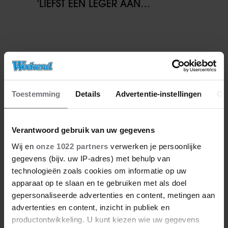
‘LIEFST EEN LEGER AAN
KINDEREN’
Toestemming
Details
Advertentie-instellingen
Ov
Verantwoord gebruik van uw gegevens
Wij en
onze 1022 partners
verwerken je persoonlijke
gegevens (bijv. uw IP-adres) met behulp van
technologieën zoals cookies om informatie op uw
apparaat op te slaan en te gebruiken met als doel
gepersonaliseerde advertenties en content, metingen aan
advertenties en content, inzicht in publiek en
productontwikkeling. U kunt kiezen wie uw gegevens