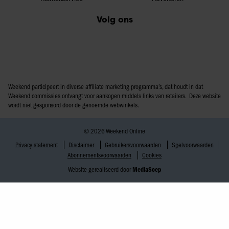
Volg ons
Weekend participeert in diverse affiliate marketing programma’s, dat houdt in dat
Weekend commissies ontvangt voor aankopen middels links van retailers. Deze website
wordt niet gesponsord door de genoemde webwinkels.
© 2026 Weekend Online
Privacy statement
Disclaimer
Gebruikersvoorwaarden
Spelvoorwaarden
Abonnementsvoorwaarden
Cookies
Website gerealiseerd door
MediaSoep