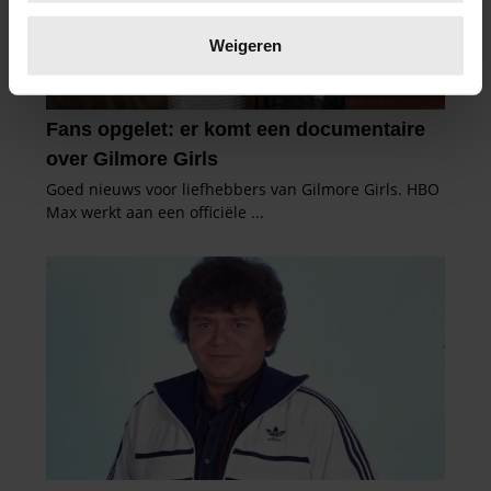
Lees meer over hoe uw persoonlijke gegevens worden
verwerkt en stel uw voorkeuren in het
detailgedeelte
in.
Weigeren
U kunt uw toestemming op elk moment wijzigen of
intrekken in de Cookieverklaring.
We gebruiken cookies om content en advertenties te
personaliseren, om functies voor social media te bieden
en om ons websiteverkeer te analyseren. Ook delen we
informatie over uw gebruik van onze site met onze
partners voor social media, adverteren en analyse. Deze
partners kunnen deze gegevens combineren met andere
informatie die u aan ze heeft verstrekt of die ze hebben
verzameld op basis van uw gebruik van hun services. U
gaat akkoord met onze cookies als u onze website blijft
gebruiken.