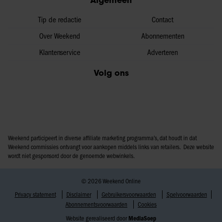
Tip de redactie
Contact
Over Weekend
Abonnementen
Klantenservice
Adverteren
Volg ons
Weekend participeert in diverse affiliate marketing programma’s, dat houdt in dat
Weekend commissies ontvangt voor aankopen middels links van retailers. Deze website
wordt niet gesponsord door de genoemde webwinkels.
© 2026 Weekend Online
Privacy statement
Disclaimer
Gebruikersvoorwaarden
Spelvoorwaarden
Abonnementsvoorwaarden
Cookies
Website gerealiseerd door
MediaSoep