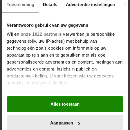
Toestemming
Details
Advertentie-instellingen
Ov
Verantwoord gebruik van uw gegevens
Wij en
onze 1022 partners
verwerken je persoonlijke
gegevens (bijv. uw IP-adres) met behulp van
technologieën zoals cookies om informatie op uw
apparaat op te slaan en te gebruiken met als doel
gepersonaliseerde advertenties en content, metingen aan
advertenties en content, inzicht in publiek en
productontwikkeling. U kunt kiezen wie uw gegevens
gebruikt en met welke doelen.
Als u het toestaat, willen we ook graag:
Alles toestaan
Informatie verzamelen over uw geografische
locatie, die tot een paar meter nauwkeurig kan zijn
Uw apparaat identificeren door het actief te
Aanpassen
scannen op specifieke eigenschappen (fingerprinting)