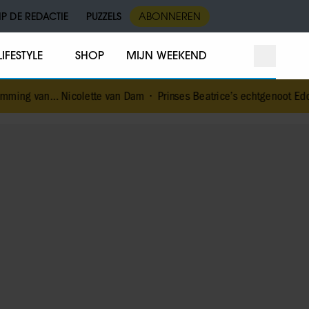
IP DE REDACTIE
PUZZELS
ABONNEREN
LIFESTYLE
SHOP
MIJN WEEKEND
olette van Dam
•
Prinses Beatrice’s echtgenoot Edoardo ontkent h