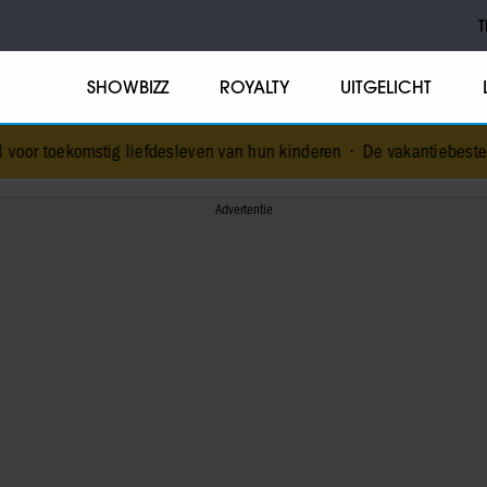
T
SHOWBIZZ
ROYALTY
UITGELICHT
 liefdesleven van hun kinderen
•
De vakantiebestemming van… Nic