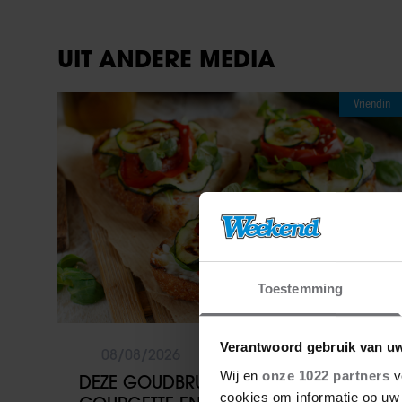
UIT ANDERE MEDIA
Vriendin
Toestemming
Verantwoord gebruik van u
08/08/2026
Wij en
onze 1022 partners
v
DEZE GOUDBRUINE BRUSCHETTA MET
cookies om informatie op uw 