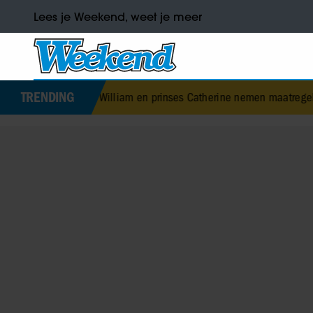
Lees je Weekend, weet je meer
TRENDING
Prins William en prinses Catherine nemen maatregel voor toekomstig