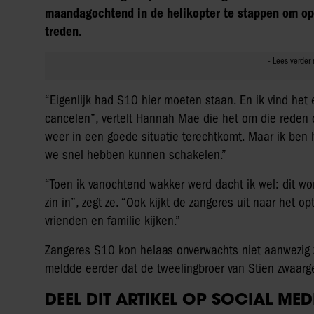
maandagochtend in de helikopter te stappen om op v
treden.
“Eigenlijk had S10 hier moeten staan. En ik vind het
cancelen”, vertelt Hannah Mae die het om die reden oo
weer in een goede situatie terechtkomt. Maar ik ben 
we snel hebben kunnen schakelen.”
“Toen ik vanochtend wakker werd dacht ik wel: dit wor
zin in”, zegt ze. “Ook kijkt de zangeres uit naar het o
vrienden en familie kijken.”
Zangeres S10 kon helaas onverwachts niet aanwezig zi
meldde eerder dat de tweelingbroer van Stien zwaarge
DEEL DIT ARTIKEL OP SOCIAL MED