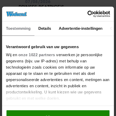
07/08/2026
PRINSES BEATRICE’S
ECHTGENOOT EDOARDO
ONTKENT HUWELIJKSPROBLEMEN
Toestemming
Details
Advertentie-instellingen
Ov
Verantwoord gebruik van uw gegevens
Wij en
onze 1022 partners
verwerken je persoonlijke
gegevens (bijv. uw IP-adres) met behulp van
technologieën zoals cookies om informatie op uw
apparaat op te slaan en te gebruiken met als doel
gepersonaliseerde advertenties en content, metingen aan
advertenties en content, inzicht in publiek en
07/08/2026
productontwikkeling. U kunt kiezen wie uw gegevens
JURRE GELUK HEEFT NIEUWE
gebruikt en met welke doelen.
LIEFDE NA VERBROKEN
VERLOVING
Als u het toestaat, willen we ook graag: