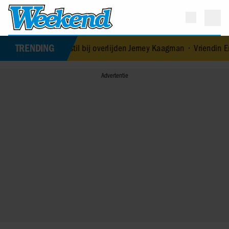
TRENDING
taan stil bij overlijden Jerney Kaagman
•
Vriendin Enzo Knol heeft h