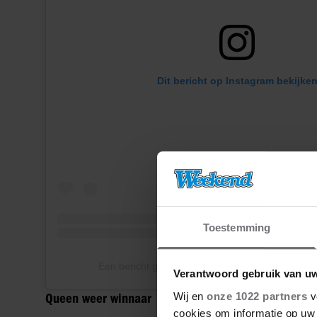
Dit bericht op Instagram bekijke
Toestemming
Een bericht gedeeld door Danny Vera (@dannyv
Verantwoord gebruik van u
Wij en
onze 1022 partners
v
Queen weer winnaar
cookies om informatie op uw 