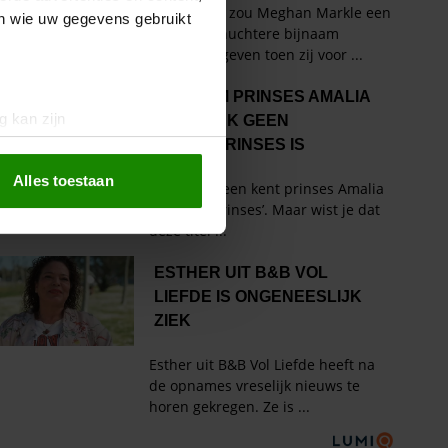
en wie uw gegevens gebruikt
g kan zijn
erprinting)
t
detailgedeelte
in. U kunt uw
Alles toestaan
 media te bieden en om ons
ze partners voor social
nformatie die u aan ze heeft
oord met onze cookies als u