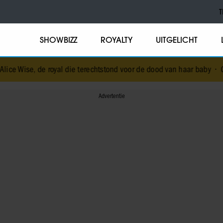
T
SHOWBIZZ
ROYALTY
UITGELICHT
yal die terechtstond voor de dood van haar baby
•
Corry Konings gul 