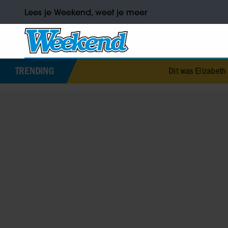
Lees je Weekend, weet je meer
TRENDING
Dit was Elizabeth Alice Wise, de ro