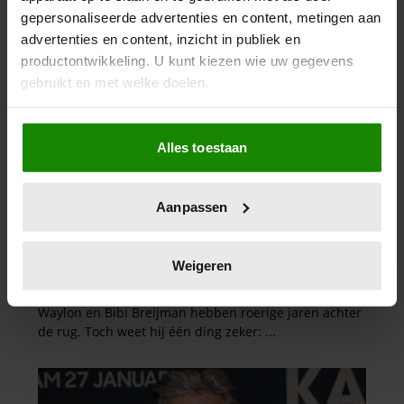
gepersonaliseerde advertenties en content, metingen aan
advertenties en content, inzicht in publiek en
productontwikkeling. U kunt kiezen wie uw gegevens
gebruikt en met welke doelen.
Als u het toestaat, willen we ook graag:
Alles toestaan
Informatie verzamelen over uw geografische
locatie, die tot een paar meter nauwkeurig kan zijn
Uw apparaat identificeren door het actief te
Aanpassen
scannen op specifieke eigenschappen (fingerprinting)
Lees meer over hoe uw persoonlijke gegevens worden
verwerkt en stel uw voorkeuren in het
detailgedeelte
in.
Weigeren
U kunt uw toestemming op elk moment wijzigen of
intrekken in de Cookieverklaring.
We gebruiken cookies om content en advertenties te
personaliseren, om functies voor social media te bieden
en om ons websiteverkeer te analyseren. Ook delen we