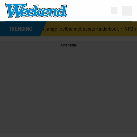
TRENDING
st op 84-jarige leeftijd met eerste kinderboek
•
NPO-manager Menno 