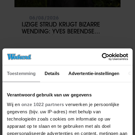
06/08/2026
IJZIGE STRIJD KRIJGT BIZARRE
WENDING: YVES BERENDSE
BELANDT TÓCH MET VALENTIJN
DRIESSEN IN HET VLIEGTUIG
Toestemming
Details
Advertentie-instellingen
Ov
Verantwoord gebruik van uw gegevens
Wij en
onze 1022 partners
verwerken je persoonlijke
gegevens (bijv. uw IP-adres) met behulp van
technologieën zoals cookies om informatie op uw
apparaat op te slaan en te gebruiken met als doel
gepersonaliseerde advertenties en content, metingen aan