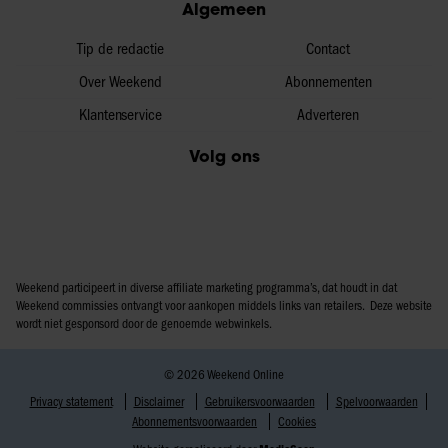
Algemeen
Tip de redactie
Contact
Over Weekend
Abonnementen
Klantenservice
Adverteren
Volg ons
Weekend participeert in diverse affiliate marketing programma’s, dat houdt in dat
Weekend commissies ontvangt voor aankopen middels links van retailers. Deze website
wordt niet gesponsord door de genoemde webwinkels.
© 2026 Weekend Online
Privacy statement
Disclaimer
Gebruikersvoorwaarden
Spelvoorwaarden
Abonnementsvoorwaarden
Cookies