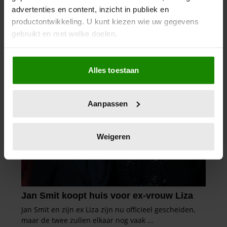
advertenties en content, inzicht in publiek en
productontwikkeling. U kunt kiezen wie uw gegevens
gebruikt en met welke doelen.
Als u het toestaat, willen we ook graag:
Alles toestaan
Informatie verzamelen over uw geografische
locatie, die tot een paar meter nauwkeurig kan zijn
Uw apparaat identificeren door het actief te
Aanpassen
scannen op specifieke eigenschappen (fingerprinting)
Lees meer over hoe uw persoonlijke gegevens worden
verwerkt en stel uw voorkeuren in het
detailgedeelte
in.
Weigeren
U kunt uw toestemming op elk moment wijzigen of
intrekken in de Cookieverklaring.
We gebruiken cookies om content en advertenties te
personaliseren, om functies voor social media te bieden
en om ons websiteverkeer te analyseren. Ook delen we
informatie over uw gebruik van onze site met onze