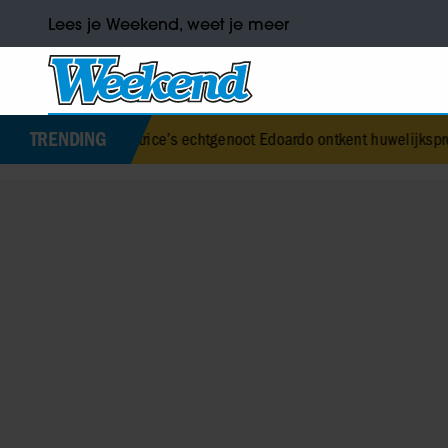
Lees je Weekend, weet je meer
TRENDING
s Beatrice’s echtgenoot Edoardo ontkent huwelijksproblemen
•
Jurr