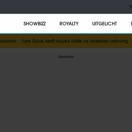
T
SHOWBIZZ
ROYALTY
UITGELICHT
e Geluk heeft nieuwe liefde na verbroken verloving
•
Voormalig prin