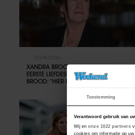
07/08/2026
XANDRA BROOD BLIKT TERUG OP
EERSTE LIEFDESNEST MET HERMAN
BROOD: “HIER IS LOLA GEBOREN”
Toestemming
Weekend
Verantwoord gebruik van u
Wij en
onze 1022 partners
v
cookies om informatie op uw 