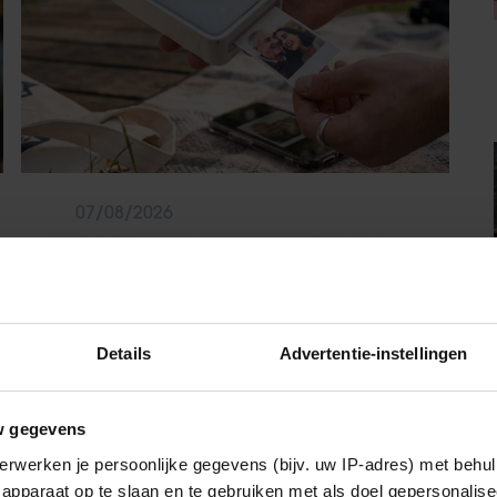
07/08/2026
MET DEZE MINI FOTOPRINTER VAN
ACTION HEB JE JE FAVORIETE FOTO’S
BINNEN ÉÉN MINUUT IN HANDEN
Details
Advertentie-instellingen
Sante
w gegevens
erwerken je persoonlijke gegevens (bijv. uw IP-adres) met behul
apparaat op te slaan en te gebruiken met als doel gepersonalise