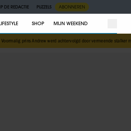
IP DE REDACTIE
PUZZELS
ABONNEREN
LIFESTYLE
SHOP
MIJN WEEKEND
s Andrew werd achtervolgd door vermeende stalker met bivakmuts