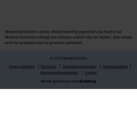
Weekend participeert in diverse affiliate marketing programma’s, dat houdt in dat
Weekend commissies ontvangt voor aankopen middels links van retailers. Deze website
wordt niet gesponsord door de genoemde webwinkels.
© 2026 Weekend Online
Privacy statement
Disclaimer
Gebruikersvoorwaarden
Spelvoorwaarden
Abonnementsvoorwaarden
Cookies
Website gerealiseerd door
MediaSoep