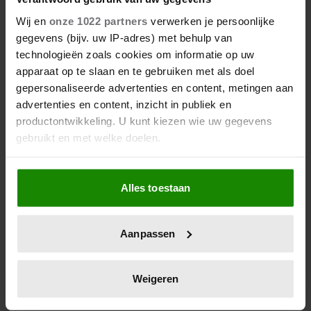
KAAGMAN (79) OVERLEDEN
Wij en
onze 1022 partners
verwerken je persoonlijke
gegevens (bijv. uw IP-adres) met behulp van
technologieën zoals cookies om informatie op uw
apparaat op te slaan en te gebruiken met als doel
gepersonaliseerde advertenties en content, metingen aan
advertenties en content, inzicht in publiek en
productontwikkeling. U kunt kiezen wie uw gegevens
gebruikt en met welke doelen.
Als u het toestaat, willen we ook graag:
Alles toestaan
Informatie verzamelen over uw geografische
06/08/2026
locatie, die tot een paar meter nauwkeurig kan zijn
IJZIGE STRIJD KRIJGT BIZARRE
Uw apparaat identificeren door het actief te
Aanpassen
WENDING: YVES BERENDSE
scannen op specifieke eigenschappen (fingerprinting)
BELANDT TÓCH MET VALENTIJN
Lees meer over hoe uw persoonlijke gegevens worden
DRIESSEN IN HET VLIEGTUIG
verwerkt en stel uw voorkeuren in het
detailgedeelte
in.
Weigeren
U kunt uw toestemming op elk moment wijzigen of
intrekken in de Cookieverklaring.