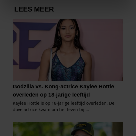
We gebruiken cookies om content en advertenties te
personaliseren, om functies voor social media te bieden
en om ons websiteverkeer te analyseren. Ook delen we
informatie over uw gebruik van onze site met onze
partners voor social media, adverteren en analyse. Deze
partners kunnen deze gegevens combineren met andere
informatie die u aan ze heeft verstrekt of die ze hebben
verzameld op basis van uw gebruik van hun services. U
gaat akkoord met onze cookies als u onze website blijft
gebruiken.