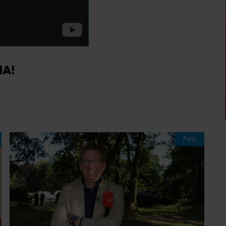
IA!
Party