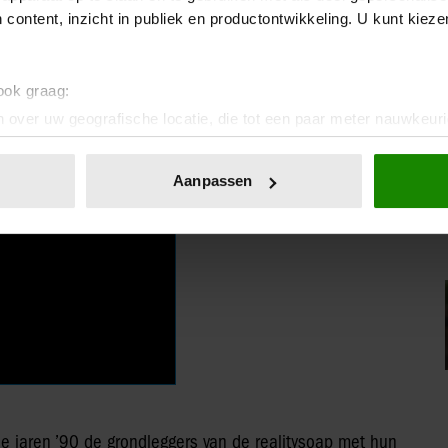
 content, inzicht in publiek en productontwikkeling. U kunt kiez
 ook graag:
 over uw geografische locatie, die tot een paar meter nauwkeuri
eren door het actief te scannen op specifieke eigenschappen (fing
onlijke gegevens worden verwerkt en stel uw voorkeuren in he
Aanpassen
jzigen of intrekken in de Cookieverklaring.
ent en advertenties te personaliseren, om functies voor social
. Ook delen we informatie over uw gebruik van onze site met on
e. Deze partners kunnen deze gegevens combineren met andere i
erzameld op basis van uw gebruik van hun services. U gaat akk
de jaren ’90 de grondleggers van de realitysoap met hun