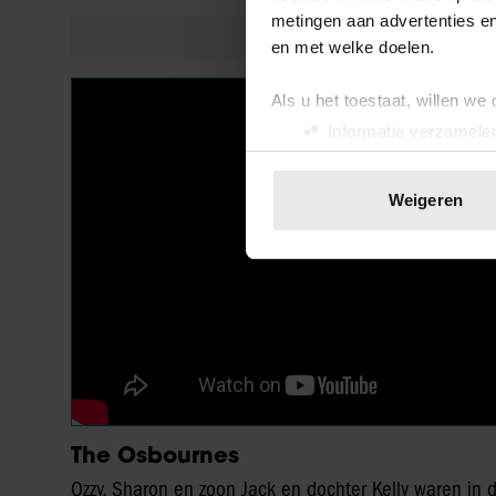
metingen aan advertenties en
en met welke doelen.
Als u het toestaat, willen we
Informatie verzamelen
Uw apparaat identific
Lees meer over hoe uw perso
Weigeren
toestemming op elk moment wi
We gebruiken cookies om cont
websiteverkeer te analyseren
media, adverteren en analys
verstrekt of die ze hebben v
onze website blijft gebruiken.
The Osbournes
Ozzy, Sharon en zoon Jack en dochter Kelly waren in 