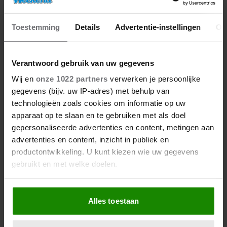
02/03/2026
Toestemming
Details
Advertentie-instellingen
Ov
ELLEMIEKE VERMOLEN HERDENKT
GEBOORTEDAG STILGEBOREN ZOON:
‘VANDAAG ZOU JE NEGEN ZIJN’
Verantwoord gebruik van uw gegevens
Wij en
onze 1022 partners
verwerken je persoonlijke
gegevens (bijv. uw IP-adres) met behulp van
BN'ers
technologieën zoals cookies om informatie op uw
apparaat op te slaan en te gebruiken met als doel
gepersonaliseerde advertenties en content, metingen aan
advertenties en content, inzicht in publiek en
productontwikkeling. U kunt kiezen wie uw gegevens
gebruikt en met welke doelen.
Als u het toestaat, willen we ook graag:
Alles toestaan
Informatie verzamelen over uw geografische
locatie, die tot een paar meter nauwkeurig kan zijn
Uw apparaat identificeren door het actief te