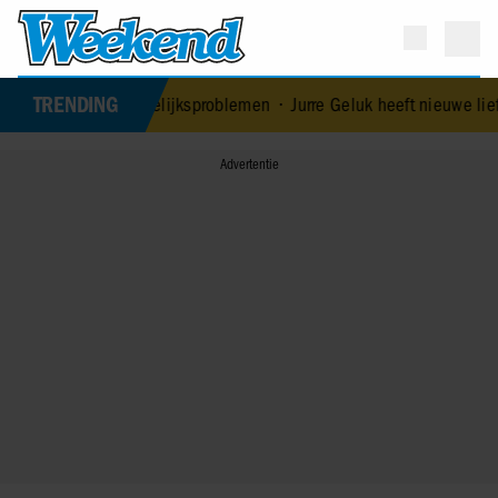
TRENDING
Edoardo ontkent huwelijksproblemen
•
Jurre Geluk heeft nieuwe lief