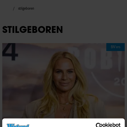
stilgeboren
STILGEBOREN
BN'ers