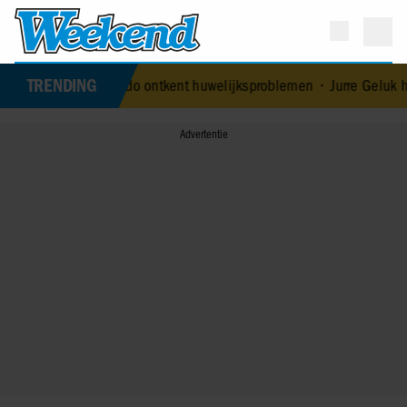
TRENDING
s echtgenoot Edoardo ontkent huwelijksproblemen
•
Jurre Geluk hee