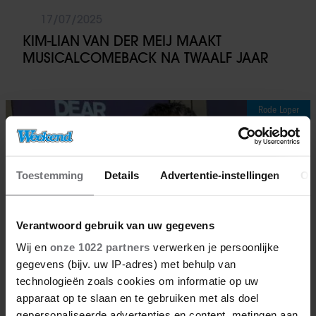
17/07/2025
KIM-LIAN VAN DER MEIJ MAAKT
MUSICALCOMEBACK NA TWAALF JAAR
Rode Loper
Toestemming
Details
Advertentie-instellingen
Ov
Verantwoord gebruik van uw gegevens
Wij en
onze 1022 partners
verwerken je persoonlijke
gegevens (bijv. uw IP-adres) met behulp van
technologieën zoals cookies om informatie op uw
apparaat op te slaan en te gebruiken met als doel
gepersonaliseerde advertenties en content, metingen aan