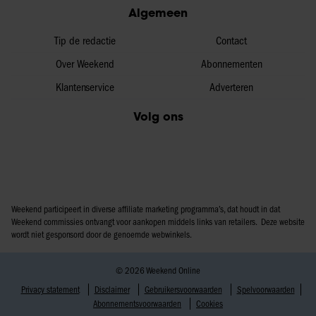
Algemeen
Tip de redactie
Contact
Over Weekend
Abonnementen
Klantenservice
Adverteren
Volg ons
Weekend participeert in diverse affiliate marketing programma’s, dat houdt in dat
Weekend commissies ontvangt voor aankopen middels links van retailers. Deze website
wordt niet gesponsord door de genoemde webwinkels.
© 2026 Weekend Online
Privacy statement
Disclaimer
Gebruikersvoorwaarden
Spelvoorwaarden
Abonnementsvoorwaarden
Cookies