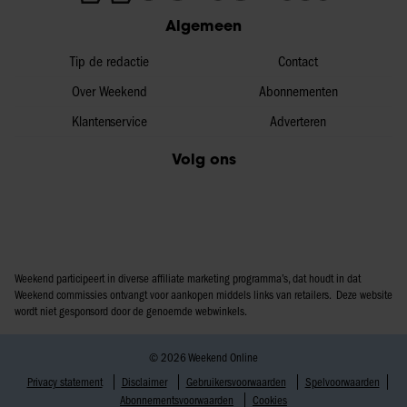
Algemeen
Tip de redactie
Contact
Over Weekend
Abonnementen
Klantenservice
Adverteren
Volg ons
Weekend participeert in diverse affiliate marketing programma’s, dat houdt in dat
Weekend commissies ontvangt voor aankopen middels links van retailers. Deze website
wordt niet gesponsord door de genoemde webwinkels.
© 2026 Weekend Online
Privacy statement
Disclaimer
Gebruikersvoorwaarden
Spelvoorwaarden
Abonnementsvoorwaarden
Cookies