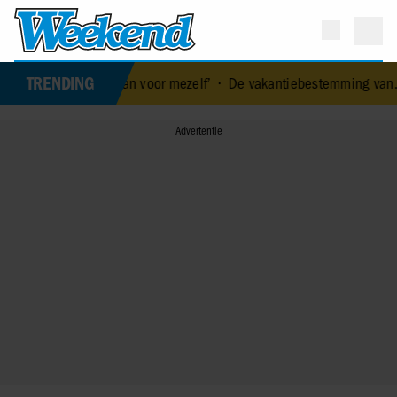
TRENDING
: ‘Meer voor over dan voor mezelf’
•
De vakantiebestemming van… N