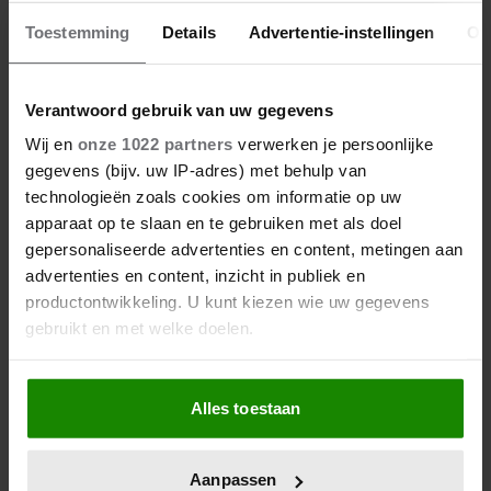
17/06/2026
Toestemming
Details
Advertentie-instellingen
Ov
ROMY MONTEIRO HAD JARENLANG
THERAPIE: ‘BEN ECHT DIEP GEGAAN’
Verantwoord gebruik van uw gegevens
Wij en
onze 1022 partners
verwerken je persoonlijke
gegevens (bijv. uw IP-adres) met behulp van
Interviews
technologieën zoals cookies om informatie op uw
apparaat op te slaan en te gebruiken met als doel
gepersonaliseerde advertenties en content, metingen aan
advertenties en content, inzicht in publiek en
productontwikkeling. U kunt kiezen wie uw gegevens
gebruikt en met welke doelen.
Als u het toestaat, willen we ook graag:
Alles toestaan
Informatie verzamelen over uw geografische
locatie, die tot een paar meter nauwkeurig kan zijn
Uw apparaat identificeren door het actief te
Aanpassen
scannen op specifieke eigenschappen (fingerprinting)