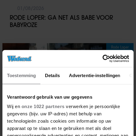
01/08/2026
RODE LOPER: GA NET ALS BABE VOOR
BABYROZE
Rode Loper
Toestemming
Details
Advertentie-instellingen
Ov
Verantwoord gebruik van uw gegevens
Wij en
onze 1022 partners
verwerken je persoonlijke
gegevens (bijv. uw IP-adres) met behulp van
technologieën zoals cookies om informatie op uw
apparaat op te slaan en te gebruiken met als doel
gepersonaliseerde advertenties en content, metingen aan