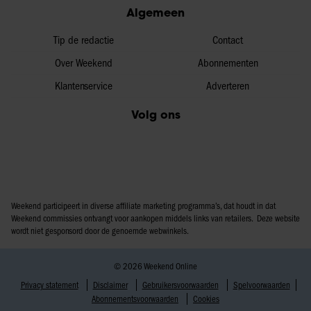
Algemeen
Tip de redactie
Contact
Over Weekend
Abonnementen
Klantenservice
Adverteren
Volg ons
Weekend participeert in diverse affiliate marketing programma’s, dat houdt in dat
Weekend commissies ontvangt voor aankopen middels links van retailers. Deze website
wordt niet gesponsord door de genoemde webwinkels.
© 2026 Weekend Online
Privacy statement
Disclaimer
Gebruikersvoorwaarden
Spelvoorwaarden
Abonnementsvoorwaarden
Cookies