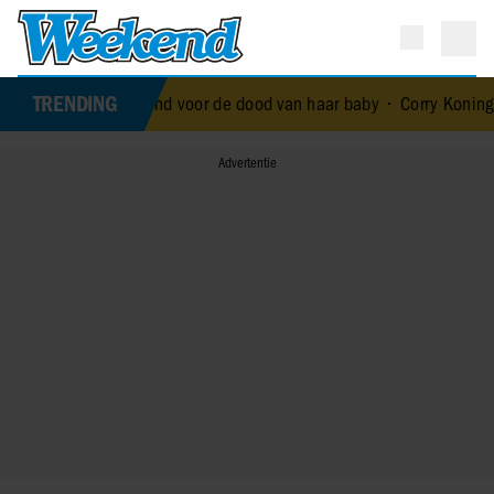
TRENDING
 royal die terechtstond voor de dood van haar baby
•
Corry Konings g