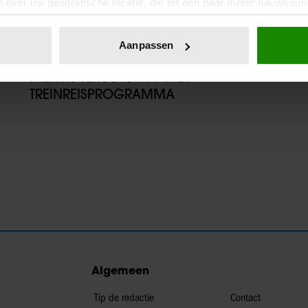
 over uw geografische locatie, die tot een paar meter nauwkeuri
eren door het actief te scannen op specifieke eigenschappen (fing
onlijke gegevens worden verwerkt en stel uw voorkeuren in he
17/11/2025
Aanpassen
jzigen of intrekken in de Cookieverklaring.
MAARTEN VAN ROSSEM EN PHILIP
FRERIKS TERUG OP TV MET
ent en advertenties te personaliseren, om functies voor social
TREINREISPROGRAMMA
. Ook delen we informatie over uw gebruik van onze site met on
e. Deze partners kunnen deze gegevens combineren met andere i
erzameld op basis van uw gebruik van hun services. U gaat akk
Algemeen
Tip de redactie
Contact