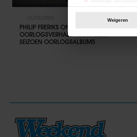
Informatie verzamelen
Uw apparaat identific
Lees meer over hoe uw perso
26/03/2026
Weigeren
toestemming op elk moment wi
PHILIP FRERIKS ONTRAFELT VERGETEN
OORLOGSVERHALEN IN TWEEDE
We gebruiken cookies om cont
SEIZOEN OORLOGSALBUMS
websiteverkeer te analyseren
media, adverteren en analys
verstrekt of die ze hebben v
onze website blijft gebruiken.