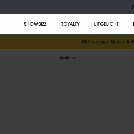
T
SHOWBIZZ
ROYALTY
UITGELICHT
NPO-manager Menno de Boer ge