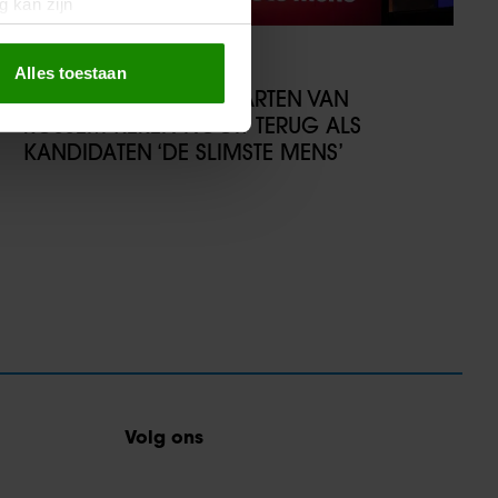
g kan zijn
erprinting)
t
detailgedeelte
in. U kunt uw
30/01/2025
Alles toestaan
PHILIP FRERIKS EN MAARTEN VAN
ROSSEM KEREN NOOIT TERUG ALS
 media te bieden en om ons
KANDIDATEN ‘DE SLIMSTE MENS’
ze partners voor social
nformatie die u aan ze heeft
oord met onze cookies als u
Volg ons