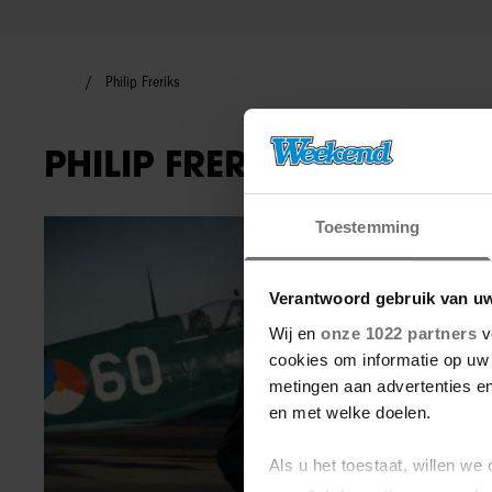
Philip Freriks
PHILIP FRERIKS
Toestemming
TV-programma
Verantwoord gebruik van u
Wij en
onze 1022 partners
v
cookies om informatie op uw 
metingen aan advertenties en
en met welke doelen.
Als u het toestaat, willen we