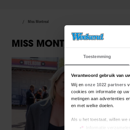
Miss Montreal
MISS MONTREAL
Toestemming
BN'ers
Verantwoord gebruik van u
Wij en
onze 1022 partners
v
cookies om informatie op uw 
metingen aan advertenties en
en met welke doelen.
Als u het toestaat, willen we
Informatie verzamelen