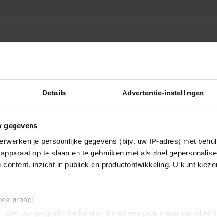
Details
Advertentie-instellingen
Muziek
w gegevens
erwerken je persoonlijke gegevens (bijv. uw IP-adres) met behul
apparaat op te slaan en te gebruiken met als doel gepersonalise
 content, inzicht in publiek en productontwikkeling. U kunt kiez
 ook graag:
 over uw geografische locatie, die tot een paar meter nauwkeuri