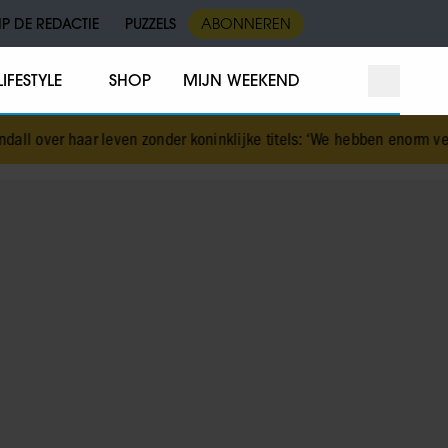
IP DE REDACTIE
PUZZELS
ABONNEREN
LIFESTYLE
SHOP
MIJN WEEKEND
l over haar leven zonder koninklijke titels: ‘We hebben enorm veel 