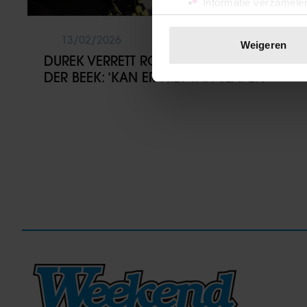
Informatie verzamelen
Uw apparaat identific
Lees meer over hoe uw perso
13/02/2026
Weigeren
toestemming op elk moment wi
DUREK VERRETT ROUWT OM JAMES VAN
DER BEEK: ‘KAN ER NIET VAN SLAPEN’
We gebruiken cookies om cont
websiteverkeer te analyseren
media, adverteren en analys
verstrekt of die ze hebben v
onze website blijft gebruiken.