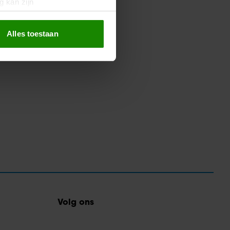
g kan zijn
erprinting)
t
detailgedeelte
in. U kunt uw
Alles toestaan
 media te bieden en om ons
ze partners voor social
nformatie die u aan ze heeft
oord met onze cookies als u
Volg ons