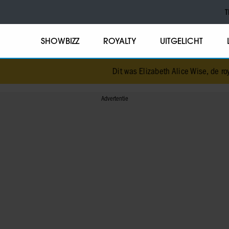
T
SHOWBIZZ
ROYALTY
UITGELICHT
Dit was Elizabeth Alice Wise, de royal