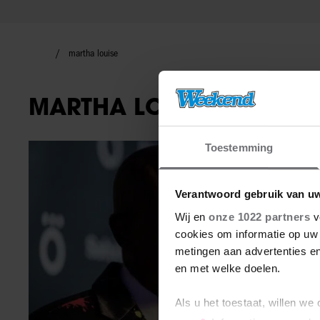
martha louise
MARTHA LOUISE
Toestemming
Wereldsterren
Verantwoord gebruik van u
Wij en
onze 1022 partners
v
cookies om informatie op uw 
metingen aan advertenties en
en met welke doelen.
Als u het toestaat, willen we