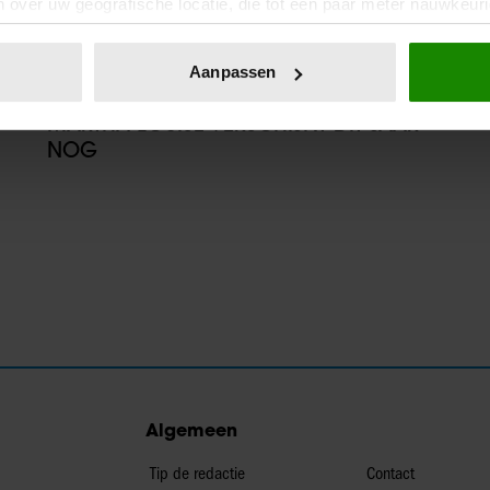
 over uw geografische locatie, die tot een paar meter nauwkeuri
eren door het actief te scannen op specifieke eigenschappen (fing
onlijke gegevens worden verwerkt en stel uw voorkeuren in he
03/06/2025
Aanpassen
jzigen of intrekken in de Cookieverklaring.
NETFLIX-DOCUMENTAIRE OVER PRINSES
MÄRTHA LOUISE VERSCHIJNT DIT JAAR
ent en advertenties te personaliseren, om functies voor social
NOG
. Ook delen we informatie over uw gebruik van onze site met on
e. Deze partners kunnen deze gegevens combineren met andere i
erzameld op basis van uw gebruik van hun services. U gaat akk
Algemeen
Tip de redactie
Contact