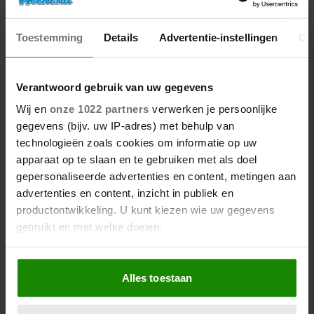
14/11/2025
Toestemming
Details
Advertentie-instellingen
Ov
KATJA SCHUURMAN ONTHULT ZWARE
PERIODE ACHTER ADEMNOOD-SUCCES:
‘HEEL DEPRESSIEF’
Verantwoord gebruik van uw gegevens
Wij en
onze 1022 partners
verwerken je persoonlijke
gegevens (bijv. uw IP-adres) met behulp van
BN'ers
technologieën zoals cookies om informatie op uw
apparaat op te slaan en te gebruiken met als doel
gepersonaliseerde advertenties en content, metingen aan
advertenties en content, inzicht in publiek en
productontwikkeling. U kunt kiezen wie uw gegevens
gebruikt en met welke doelen.
Als u het toestaat, willen we ook graag:
Alles toestaan
Informatie verzamelen over uw geografische
locatie, die tot een paar meter nauwkeurig kan zijn
Uw apparaat identificeren door het actief te