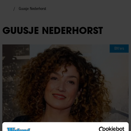
Guusje Nederhorst
GUUSJE NEDERHORST
BN'ers