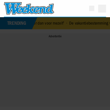
TRENDING
ezin: ‘Meer voor over dan voor mezelf’
•
De vakantiebestemming va