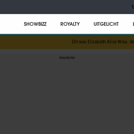
T
SHOWBIZZ
ROYALTY
UITGELICHT
Dit was Elizabeth Alice Wise, de ro