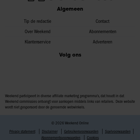
Algemeen
Tip de redactie
Contact
Over Weekend
Abonnementen
Klantenservice
Adverteren
Volg ons
Weekend participeert in diverse affiliate marketing programma’s, dat houdt in dat
Weekend commissies ontvangt voor aankopen middels links van retailers. Deze website
wordt niet gesponsord door de genoemde webwinkels.
© 2026 Weekend Online
Privacy statement
Disclaimer
Gebruikersvoorwaarden
Spelvoorwaarden
Abonnementsvoorwaarden
Cookies