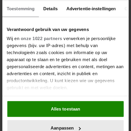
10/07/2026
Toestemming
Details
Advertentie-instellingen
Ov
ANTINE UIT WINTER VOL LIEFDE WEER
GELUKKIG IN DE LIEFDE
Verantwoord gebruik van uw gegevens
Wij en
onze 1022 partners
verwerken je persoonlijke
gegevens (bijv. uw IP-adres) met behulp van
TV-programma
technologieën zoals cookies om informatie op uw
apparaat op te slaan en te gebruiken met als doel
gepersonaliseerde advertenties en content, metingen aan
advertenties en content, inzicht in publiek en
productontwikkeling. U kunt kiezen wie uw gegevens
gebruikt en met welke doelen.
Als u het toestaat, willen we ook graag:
Alles toestaan
Informatie verzamelen over uw geografische
locatie, die tot een paar meter nauwkeurig kan zijn
Uw apparaat identificeren door het actief te
Aanpassen
scannen op specifieke eigenschappen (fingerprinting)