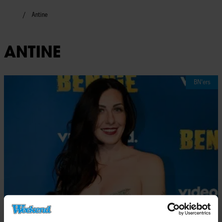
Antine
ANTINE
BN'ers