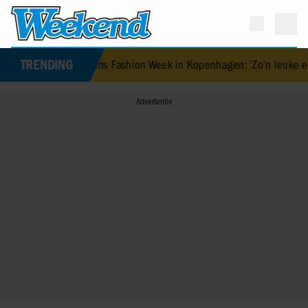
TRENDING
n Oranje straalt tijdens Fashion Week in Kopenhagen: ‘Zo’n leuke erv