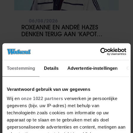
06/08/2026
ROXEANNE EN ANDRÉ HAZES
DENKEN TERUG AAN ‘KAPOT
ENGE’ HAZES-IMITATOR: ‘ECHT
NIET GOED BIJ JE PAASEI’
Toestemming
Details
Advertentie-instellingen
Ov
Verantwoord gebruik van uw gegevens
Wij en
onze 1022 partners
verwerken je persoonlijke
gegevens (bijv. uw IP-adres) met behulp van
technologieën zoals cookies om informatie op uw
apparaat op te slaan en te gebruiken met als doel
gepersonaliseerde advertenties en content, metingen aan