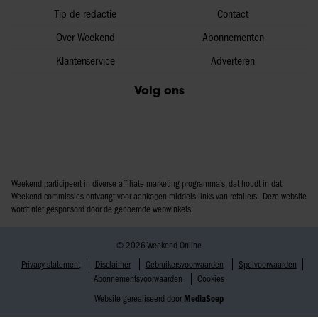
Tip de redactie
Contact
Over Weekend
Abonnementen
Klantenservice
Adverteren
Volg ons
Weekend participeert in diverse affiliate marketing programma’s, dat houdt in dat
Weekend commissies ontvangt voor aankopen middels links van retailers. Deze website
wordt niet gesponsord door de genoemde webwinkels.
© 2026 Weekend Online
Privacy statement
Disclaimer
Gebruikersvoorwaarden
Spelvoorwaarden
Abonnementsvoorwaarden
Cookies
Website gerealiseerd door
MediaSoep