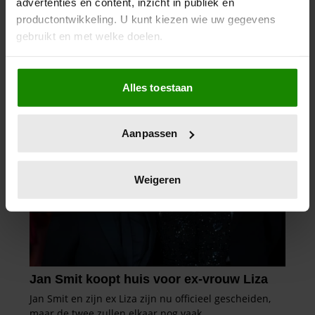
advertenties en content, inzicht in publiek en
productontwikkeling. U kunt kiezen wie uw gegevens
gebruikt en met welke doelen.
Als u het toestaat, willen we ook graag:
Alles toestaan
Informatie verzamelen over uw geografische
locatie, die tot een paar meter nauwkeurig kan zijn
Uw apparaat identificeren door het actief te
Aanpassen
scannen op specifieke eigenschappen (fingerprinting)
Lees meer over hoe uw persoonlijke gegevens worden
verwerkt en stel uw voorkeuren in het
detailgedeelte
in.
Weigeren
U kunt uw toestemming op elk moment wijzigen of
intrekken in de Cookieverklaring.
We gebruiken cookies om content en advertenties te
personaliseren, om functies voor social media te bieden
en om ons websiteverkeer te analyseren. Ook delen we
informatie over uw gebruik van onze site met onze
partners voor social media, adverteren en analyse. Deze