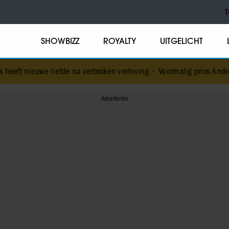
T
SHOWBIZZ
ROYALTY
UITGELICHT
efde na verbroken verloving
•
Voormalig prins Andrew werd achtervo