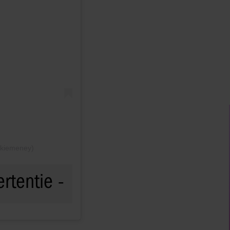
n
ykiemeney)