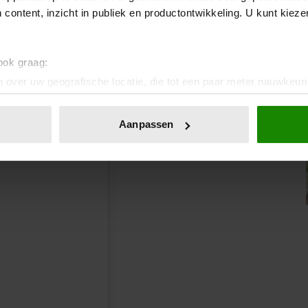
 content, inzicht in publiek en productontwikkeling. U kunt kiez
 tussen Frenkie de Jong en presentatrice Noa Vahle.
 waarop er naar zijn spel wordt gekeken. ‘Heel veel
wel, maar die zien het niet’, zei Frenkie toen.
 ook graag:
 over uw geografische locatie, die tot een paar meter nauwkeuri
eren door het actief te scannen op specifieke eigenschappen (fing
onlijke gegevens worden verwerkt en stel uw voorkeuren in he
Aanpassen
jzigen of intrekken in de Cookieverklaring.
ent en advertenties te personaliseren, om functies voor social
. Ook delen we informatie over uw gebruik van onze site met on
e. Deze partners kunnen deze gegevens combineren met andere i
erzameld op basis van uw gebruik van hun services. U gaat akk