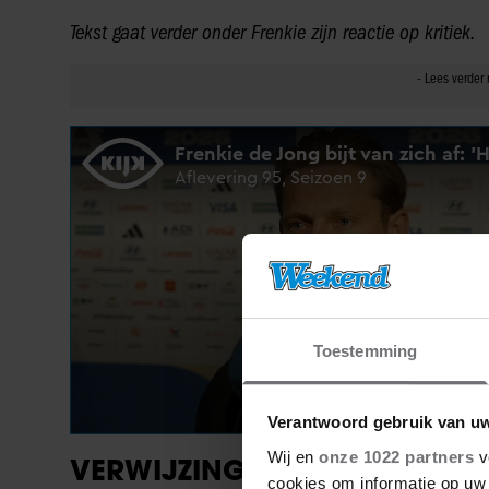
Tekst gaat verder onder Frenkie zijn reactie op kritiek.
Toestemming
Verantwoord gebruik van u
Wij en
onze 1022 partners
v
VERWIJZING NAAR EERDERE 
cookies om informatie op uw 