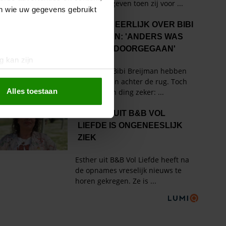
en wie uw gegevens gebruikt
g kan zijn
erprinting)
t
detailgedeelte
in. U kunt uw
Alles toestaan
 media te bieden en om ons
ze partners voor social
nformatie die u aan ze heeft
oord met onze cookies als u