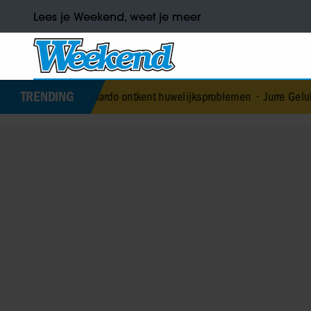
Lees je Weekend, weet je meer
TRENDING
t Edoardo ontkent huwelijksproblemen
•
Jurre Geluk heeft nieuwe li