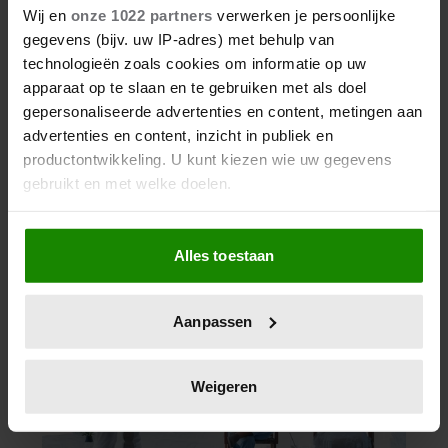
Wij en
onze 1022 partners
verwerken je persoonlijke
gegevens (bijv. uw IP-adres) met behulp van
technologieën zoals cookies om informatie op uw
apparaat op te slaan en te gebruiken met als doel
gepersonaliseerde advertenties en content, metingen aan
advertenties en content, inzicht in publiek en
productontwikkeling. U kunt kiezen wie uw gegevens
gebruikt en met welke doelen.
Als u het toestaat, willen we ook graag:
Alles toestaan
Informatie verzamelen over uw geografische
locatie, die tot een paar meter nauwkeurig kan zijn
Uw apparaat identificeren door het actief te
Aanpassen
scannen op specifieke eigenschappen (fingerprinting)
Lees meer over hoe uw persoonlijke gegevens worden
verwerkt en stel uw voorkeuren in het
detailgedeelte
in.
Weigeren
U kunt uw toestemming op elk moment wijzigen of
intrekken in de Cookieverklaring.