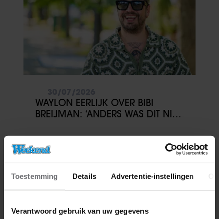
30/07/2026
WAYLON EERLIJK OVER BIBI
BREIJMAN: ‘ANDERS WAS DIT NIET
DOORGEGAAN’
Toestemming
Details
Advertentie-instellingen
Ov
Verantwoord gebruik van uw gegevens