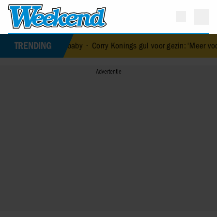
TRENDING
an haar baby
•
Corry Konings gul voor gezin: ‘Meer voor over dan vo