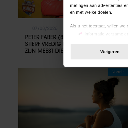
metingen aan advertenties en
en met welke doelen.
Als u het toestaat, willen we
07/08/2026
Informatie verzamelen
PETER FABER (82) OVERLEDEN: HIJ
Uw apparaat identific
STIERF VREDIG IN HET BIJZIJN VAN
Lees meer over hoe uw perso
ZIJN MEEST DIERBAREN
Weigeren
toestemming op elk moment wi
We gebruiken cookies om cont
Vriendin
websiteverkeer te analyseren
media, adverteren en analys
verstrekt of die ze hebben v
onze website blijft gebruiken.