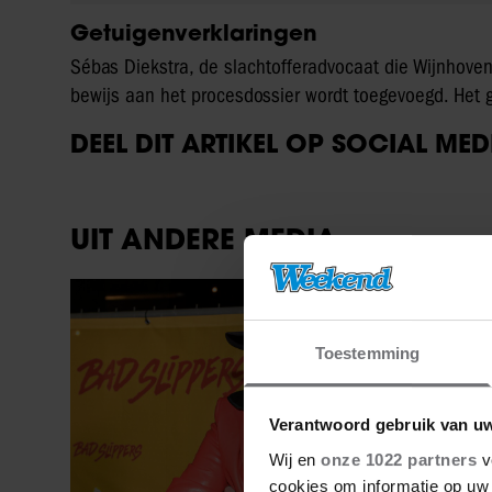
Getuigenverklaringen
Sébas Diekstra, de slachtofferadvocaat die Wijnhoven b
bewijs aan het procesdossier wordt toegevoegd. Het 
DEEL DIT ARTIKEL OP SOCIAL MED
UIT ANDERE MEDIA
Party
Toestemming
Verantwoord gebruik van u
Wij en
onze 1022 partners
v
cookies om informatie op uw 