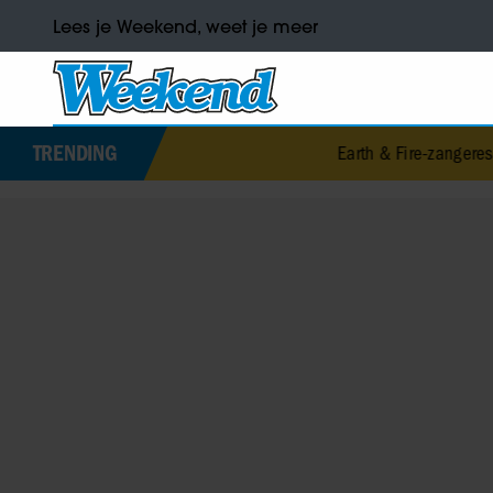
Lees je Weekend, weet je meer
TRENDING
Earth & Fire-zangeres Jerney Kaagma