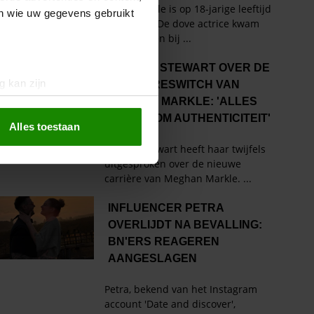
en wie uw gegevens gebruikt
g kan zijn
erprinting)
t
detailgedeelte
in. U kunt uw
Alles toestaan
 media te bieden en om ons
ze partners voor social
nformatie die u aan ze heeft
oord met onze cookies als u