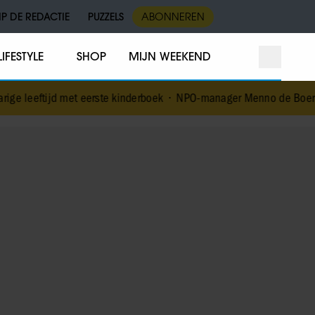
IP DE REDACTIE
PUZZELS
ABONNEREN
LIFESTYLE
SHOP
MIJN WEEKEND
t eerste kinderboek
•
NPO-manager Menno de Boer geschorst na vers