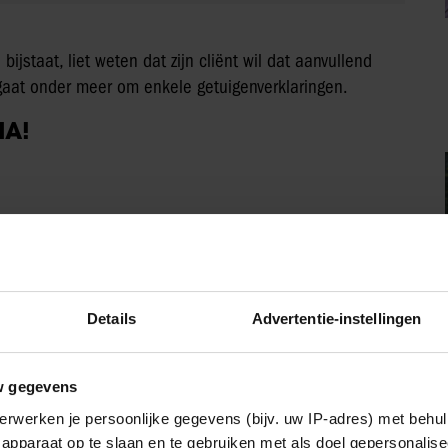
ijstaat, liet weten dat zijn cliënt wil dat aanvullend
gaat onder meer om enkele getuigenverklaringen.
IA!
Sante
Details
Advertentie-instellingen
w gegevens
erwerken je persoonlijke gegevens (bijv. uw IP-adres) met behul
apparaat op te slaan en te gebruiken met als doel gepersonalise