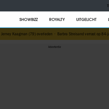
T
SHOWBIZZ
ROYALTY
UITGELICHT
n (79) overleden
•
Barbra Streisand verrast op 84-jarige leeftijd me