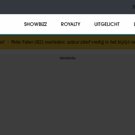
T
SHOWBIZZ
ROYALTY
UITGELICHT
(82) overleden: acteur stierf vredig in het bijzijn van zijn meest dier