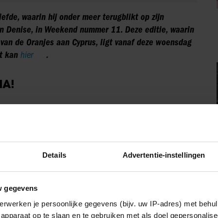
iefde,
waarin hij onder meer terugblikt op zijn
en Denise, in Weekend nummer 11. Deze editie, waarin
 van de Oranjes aan Cypr
us
, ligt vanaf deze woensdag
at kan
hier
.
IA!
Party
Details
Advertentie-instellingen
w gegevens
erwerken je persoonlijke gegevens (bijv. uw IP-adres) met behul
apparaat op te slaan en te gebruiken met als doel gepersonalise