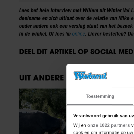
Lees het hele interview met
Willem uit Winter Vol L
deelname en zich uitlaat over de relatie van Mike 
onder andere ook een verslag staat van het bezoek
in de winkel. Of lees ‘m
online
. Liever bestellen? D
DEEL DIT ARTIKEL OP SOCIAL MED
UIT ANDERE MEDIA
Vriendin
Toestemming
Verantwoord gebruik van u
Wij en
onze 1022 partners
v
cookies om informatie op uw 