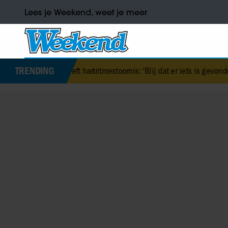
Lees je Weekend, weet je meer
TRENDING
heeft hartritmestoornis: ‘Blij dat er iets is gevonden’
•
Peter Faber 