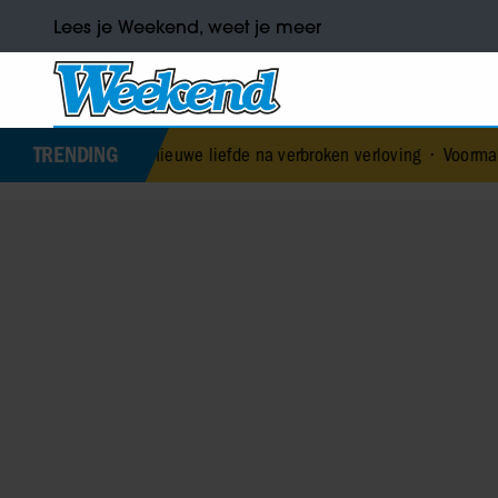
Lees je Weekend, weet je meer
TRENDING
heeft nieuwe liefde na verbroken verloving
•
Voormalig prins Andrew