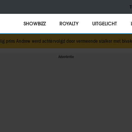
T
SHOWBIZZ
ROYALTY
UITGELICHT
 werd achtervolgd door vermeende stalker met bivakmuts
•
Oud-Idol