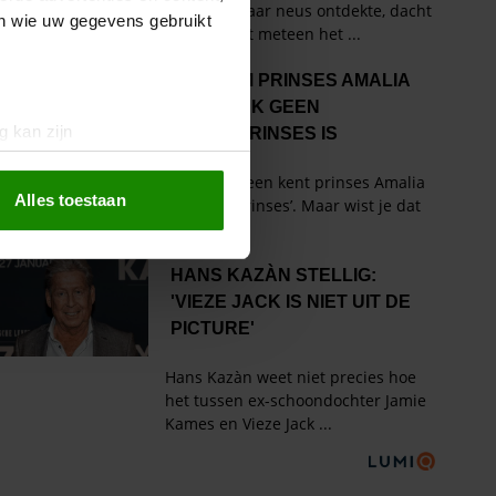
en wie uw gegevens gebruikt
g kan zijn
erprinting)
t
detailgedeelte
in. U kunt uw
Alles toestaan
 media te bieden en om ons
ze partners voor social
nformatie die u aan ze heeft
oord met onze cookies als u