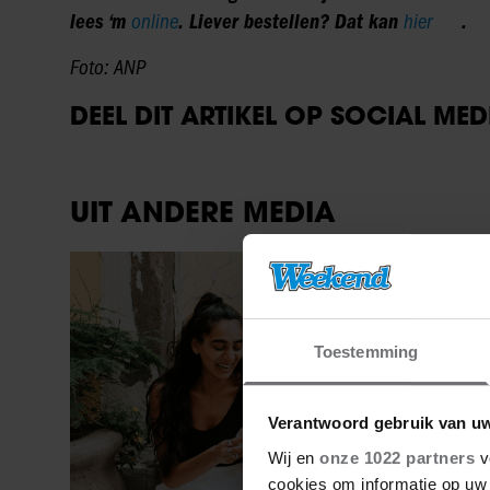
lees ‘m
online
. Liever bestellen? Dat kan
hier
.
Foto: ANP
DEEL DIT ARTIKEL OP SOCIAL MED
UIT ANDERE MEDIA
Sante
Toestemming
Verantwoord gebruik van u
Wij en
onze 1022 partners
v
cookies om informatie op uw 