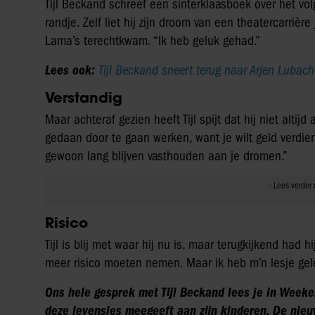
Tijl Beckand schreef een sinterklaasboek over het v
randje. Zelf liet hij zijn droom van een theatercarrière
Lama’s terechtkwam. “Ik heb geluk gehad.”
Lees ook:
Tijl Beckand sneert terug naar Arjen Lubach
Verstandig
Maar achteraf gezien heeft Tijl spijt dat hij niet alti
gedaan door te gaan werken, want je wilt geld verdie
gewoon lang blijven vasthouden aan je dromen.”
Risico
Tijl is blij met waar hij nu is, maar terugkijkend had
meer risico moeten nemen. Maar ik heb m’n lesje gelee
Ons hele gesprek met Tijl Beckand lees je in Weeken
deze levensles meegeeft aan zijn kinderen. De nie