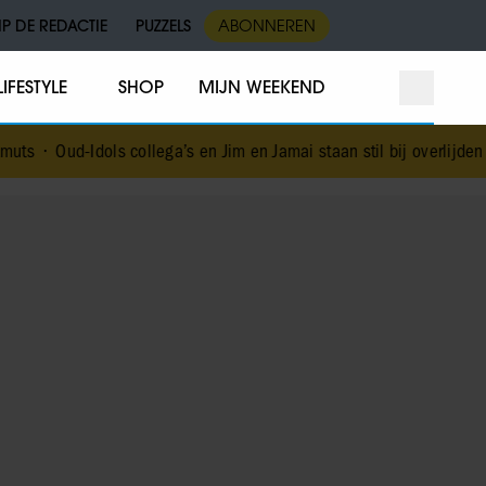
IP DE REDACTIE
PUZZELS
ABONNEREN
LIFESTYLE
SHOP
MIJN WEEKEND
s collega’s en Jim en Jamai staan stil bij overlijden Jerney Kaagma