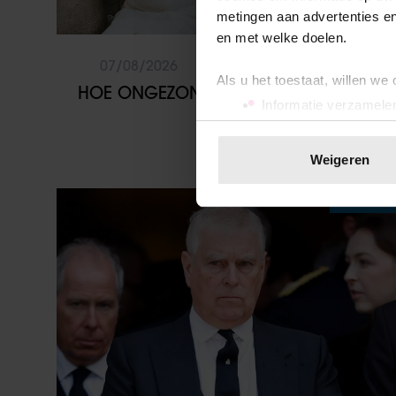
metingen aan advertenties en
en met welke doelen.
07/08/2026
Als u het toestaat, willen we
HOE ONGEZOND ZIJN IJSJES?
Informatie verzamelen
Uw apparaat identific
Lees meer over hoe uw perso
Weigeren
toestemming op elk moment wi
Weekend
We gebruiken cookies om cont
websiteverkeer te analyseren
media, adverteren en analys
verstrekt of die ze hebben v
onze website blijft gebruiken.