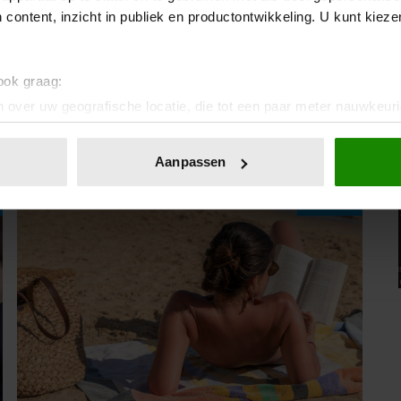
 content, inzicht in publiek en productontwikkeling. U kunt kiez
07/08/2026
 ook graag:
JANINE ABBRING OVER AFSCHEID
 over uw geografische locatie, die tot een paar meter nauwkeuri
VAN ‘ZOMERGASTEN’: “FIJN DAT IK
eren door het actief te scannen op specifieke eigenschappen (fing
HET LICHT MAG UITDOEN”
onlijke gegevens worden verwerkt en stel uw voorkeuren in he
Aanpassen
jzigen of intrekken in de Cookieverklaring.
Vriendin
ent en advertenties te personaliseren, om functies voor social
. Ook delen we informatie over uw gebruik van onze site met on
e. Deze partners kunnen deze gegevens combineren met andere i
erzameld op basis van uw gebruik van hun services. U gaat akk