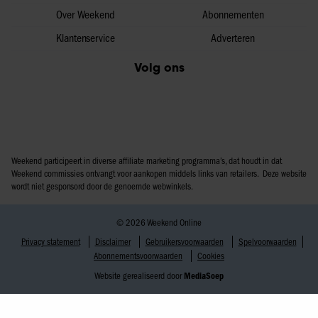
Over Weekend
Abonnementen
Klantenservice
Adverteren
Volg ons
Weekend participeert in diverse affiliate marketing programma’s, dat houdt in dat
Weekend commissies ontvangt voor aankopen middels links van retailers. Deze website
wordt niet gesponsord door de genoemde webwinkels.
© 2026 Weekend Online
Privacy statement
Disclaimer
Gebruikersvoorwaarden
Spelvoorwaarden
Abonnementsvoorwaarden
Cookies
Website gerealiseerd door
MediaSoep