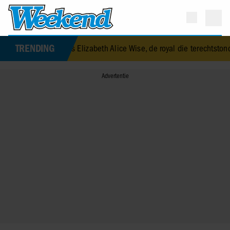
TRENDING
it was Elizabeth Alice Wise, de royal die terechtstond voor de dood 