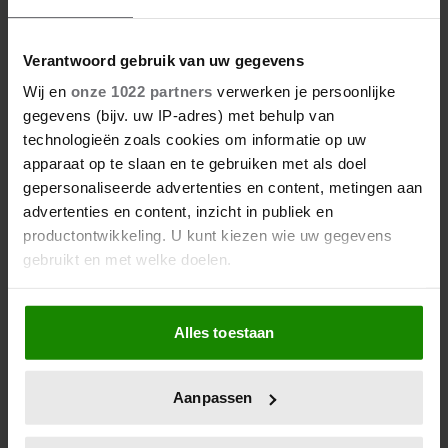
29/03/2023
WIN 10X 2 TOEGANGSKAARTJES
VOOR KEUKENHOF
Verantwoord gebruik van uw gegevens
Wij en
onze 1022 partners
verwerken je persoonlijke
gegevens (bijv. uw IP-adres) met behulp van
technologieën zoals cookies om informatie op uw
apparaat op te slaan en te gebruiken met als doel
gepersonaliseerde advertenties en content, metingen aan
advertenties en content, inzicht in publiek en
productontwikkeling. U kunt kiezen wie uw gegevens
gebruikt en met welke doelen.
Als u het toestaat, willen we ook graag:
Alles toestaan
Informatie verzamelen over uw geografische
locatie, die tot een paar meter nauwkeurig kan zijn
Uw apparaat identificeren door het actief te
Aanpassen
scannen op specifieke eigenschappen (fingerprinting)
Lees meer over hoe uw persoonlijke gegevens worden