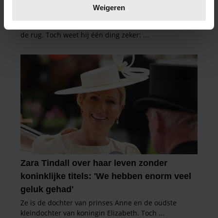
verwerkt en stel uw voorkeuren in het
detailgedeelte
in.
Weigeren
U kunt uw toestemming op elk moment wijzigen of
intrekken in de Cookieverklaring.
We gebruiken cookies om content en advertenties te
personaliseren, om functies voor social media te bieden
en om ons websiteverkeer te analyseren. Ook delen we
informatie over uw gebruik van onze site met onze
partners voor social media, adverteren en analyse. Deze
partners kunnen deze gegevens combineren met andere
informatie die u aan ze heeft verstrekt of die ze hebben
verzameld op basis van uw gebruik van hun services. U
gaat akkoord met onze cookies als u onze website blijft
gebruiken.