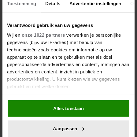
Toestemming
Details
Advertentie-instellingen
Ov
Verantwoord gebruik van uw gegevens
Wij en
onze 1022 partners
verwerken je persoonlijke
gegevens (bijv. uw IP-adres) met behulp van
technologieën zoals cookies om informatie op uw
apparaat op te slaan en te gebruiken met als doel
gepersonaliseerde advertenties en content, metingen aan
26/07/2026
advertenties en content, inzicht in publiek en
COLUMN: AMALIA’S GROTE
productontwikkeling. U kunt kiezen wie uw gegevens
LIEFDE
gebruikt en met welke doelen.
Als u het toestaat, willen we ook graag:
Alles toestaan
Informatie verzamelen over uw geografische
locatie, die tot een paar meter nauwkeurig kan zijn
Uw apparaat identificeren door het actief te
Aanpassen
scannen op specifieke eigenschappen (fingerprinting)