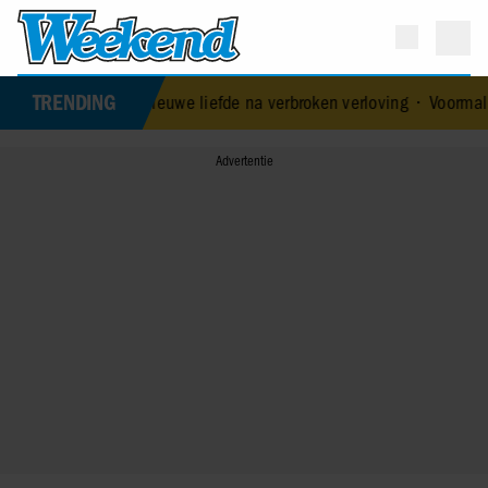
TRENDING
eeft nieuwe liefde na verbroken verloving
•
Voormalig prins Andrew