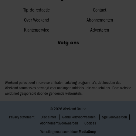
Tip de redactie
Contact
Over Weekend
Abonnementen
Klantenservice
Adverteren
Volg ons
Weekend participeert in diverse affiliate marketing programma’s, dat houdt in dat
Weekend commissies ontvangt voor aankopen middels links van retailers. Deze website
wordt niet gesponsord door de genoemde webwinkels.
© 2026 Weekend Online
Privacy statement
Disclaimer
Gebruikersvoorwaarden
Spelvoorwaarden
Abonnementsvoorwaarden
Cookies
Website gerealiseerd door
MediaSoep