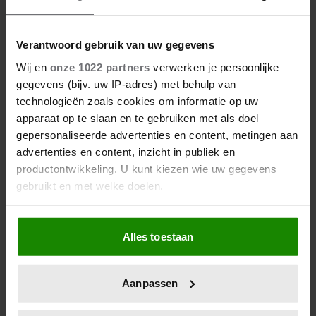
Verantwoord gebruik van uw gegevens
26/07/2026
Wij en
onze 1022 partners
verwerken je persoonlijke
COLUMN: AMALIA’S GROTE
gegevens (bijv. uw IP-adres) met behulp van
LIEFDE
technologieën zoals cookies om informatie op uw
apparaat op te slaan en te gebruiken met als doel
gepersonaliseerde advertenties en content, metingen aan
advertenties en content, inzicht in publiek en
productontwikkeling. U kunt kiezen wie uw gegevens
gebruikt en met welke doelen.
Als u het toestaat, willen we ook graag:
Alles toestaan
Informatie verzamelen over uw geografische
locatie, die tot een paar meter nauwkeurig kan zijn
Uw apparaat identificeren door het actief te
Aanpassen
scannen op specifieke eigenschappen (fingerprinting)
19/07/2026
Lees meer over hoe uw persoonlijke gegevens worden
COLUMN: CAMILLA, DE GETUIGE