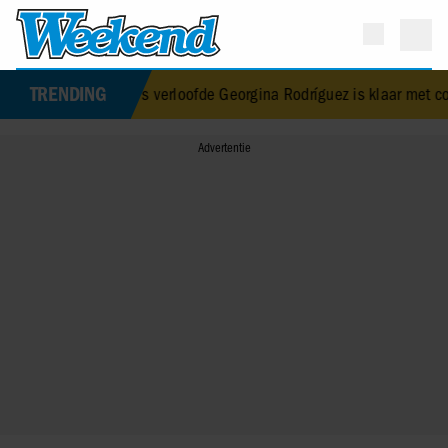
TRENDING
naldo’s verloofde Georgina Rodríguez is klaar met commentaar op 