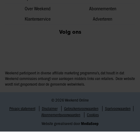
Over Weekend
Abonnementen
Klantenservice
Adverteren
Volg ons
Weekend participeert in diverse affiliate marketing programma’s, dat houdt in dat
Weekend commissies ontvangt voor aankopen middels links van retailers. Deze website
wordt niet gesponsord door de genoemde webwinkels.
© 2026 Weekend Online
Privacy statement
Disclaimer
Gebruikersvoorwaarden
Spelvoorwaarden
Abonnementsvoorwaarden
Cookies
Website gerealiseerd door
MediaSoep