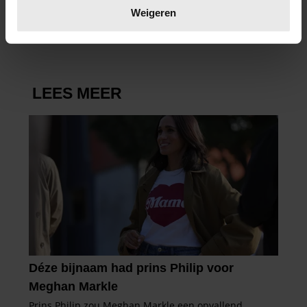
verwerkt en stel uw voorkeuren in het
detailgedeelte
in.
Weigeren
U kunt uw toestemming op elk moment wijzigen of
intrekken in de Cookieverklaring.
We gebruiken cookies om content en advertenties te
personaliseren, om functies voor social media te bieden
en om ons websiteverkeer te analyseren. Ook delen we
informatie over uw gebruik van onze site met onze
partners voor social media, adverteren en analyse. Deze
partners kunnen deze gegevens combineren met andere
informatie die u aan ze heeft verstrekt of die ze hebben
verzameld op basis van uw gebruik van hun services. U
gaat akkoord met onze cookies als u onze website blijft
gebruiken.